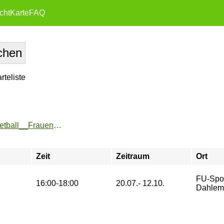
cht
Karte
FAQ
teliste
https://www.fu-sport.de/angebote/aktueller_zeitraum/_Basketball__Frauen_.html
Zeit
Zeitraum
Ort
FU-Spor
16:00-18:00
20.07.- 12.10.
Dahlem