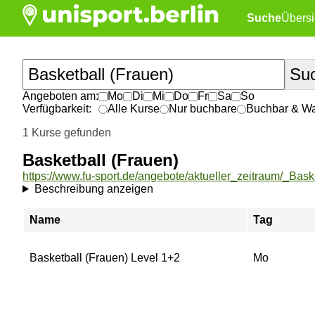
Suche
Übersi
Angeboten am:
Mo
Di
Mi
Do
Fr
Sa
So
Verfügbarkeit:
Alle Kurse
Nur buchbare
Buchbar & War
1 Kurse gefunden
Basketball (Frauen)
Beschreibung anzeigen
Name
Tag
Basketball (Frauen) Level 1+2
Mo