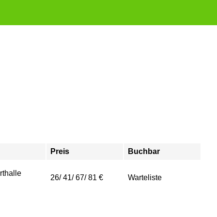
Preis
Buchbar
thalle
26/ 41/ 67/ 81 €
Warteliste