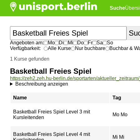
Suche
Übersi
Angeboten am:
Mo
Di
Mi
Do
Fr
Sa
So
Verfügbarkeit:
Alle Kurse
Nur buchbare
Buchbar & War
1 Kurse gefunden
Basketball Freies Spiel
Beschreibung anzeigen
Name
Tag
Basketball Freies Spiel Level 3 mit
Mo Mo
Kursleitenden
Basketball Freies Spiel Level 4 mit
Mi Mi
Kursleitenden