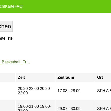
cht
Karte
FAQ
teliste
https://zeh2.zeh.hu-berlin.de/sportarten/aktueller_zeitraum/_Basketball_Freies_Spiel.html
Zeit
Zeitraum
Ort
20:30-22:00 20:30-
17.08.- 28.09.
SFH A 
22:00
19:00-21:00 19:00-
29.07.- 30.09.
SFH A 
21:00