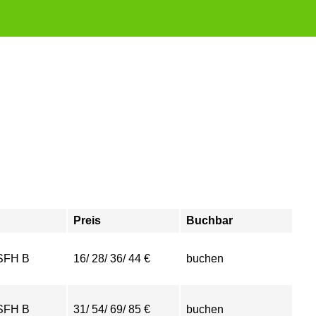
Preis
Buchbar
SFH B
16/ 28/ 36/ 44 €
buchen
SFH B
31/ 54/ 69/ 85 €
buchen