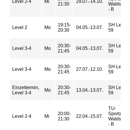
Level 2-4
Mi
29.07.-14.10.
21:30
Waldschul
- B
19:15-
SH Lehrter
Level 2
Mo
04.05.-13.07.
20:30
59
20:30-
SH Lehrter
Level 3-4
Mo
04.05.-13.07.
21:45
59
20:30-
SH Lehrter
Level 3-4
Mo
27.07.-12.10.
21:45
59
Einzeltermin,
20:30-
SH Lehrter
Mo
13.04.-13.07.
Level 3-4
21:45
59
TU-
20:00-
Sportzent
Level 2-4
Mi
22.04.-15.07.
21:30
Waldschul
- B