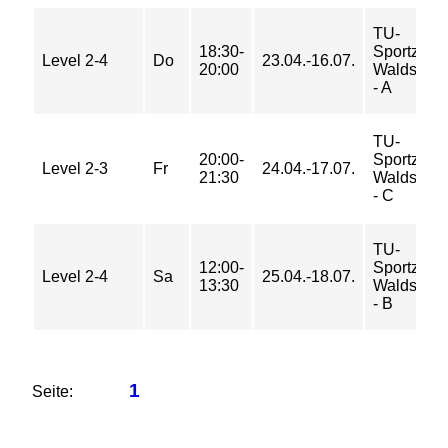
TU-
18:30-
Sportzent
Level 2-4
Do
23.04.-16.07.
20:00
Waldschul
- A
TU-
20:00-
Sportzent
Level 2-3
Fr
24.04.-17.07.
21:30
Waldschul
- C
TU-
12:00-
Sportzent
Level 2-4
Sa
25.04.-18.07.
13:30
Waldschul
- B
1
Seite: