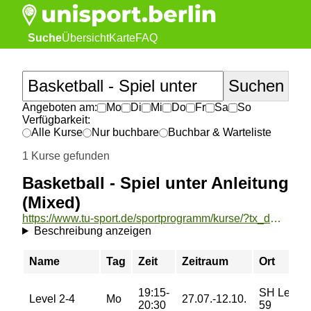
Suche
Übersicht
Karte
FAQ
Angeboten am:
Mo
Di
Mi
Do
Fr
Sa
So
Verfügbarkeit:
Alle Kurse
Nur buchbare
Buchbar & Warteliste
1 Kurse gefunden
Basketball - Spiel unter Anleitung
(Mixed)
https://www.tu-sport.de/sportprogramm/kurse/?tx_dwzeh_courses%5Baction%5D=show&tx_dwzeh_courses%5BsportsDescription%5D=672&cHash=656c54fd11091415dd2118aaff8325f2
Beschreibung anzeigen
Name
Tag
Zeit
Zeitraum
Ort
19:15-
SH Lehrter
Level 2-4
Mo
27.07.-12.10.
20:30
59