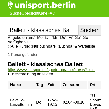
Suche
Übersicht
Karte
FAQ
Angeboten am:
Mo
Di
Mi
Do
Fr
Sa
So
Verfügbarkeit:
Alle Kurse
Nur buchbare
Buchbar & Warteliste
1 Kurse gefunden
Ballett - klassisches Ballett
https://www.tu-sport.de/sportprogramm/kurse/?tx_dwzeh_courses%5Baction%5D=show&tx_dwzeh_courses%5BsportsDescription%5D=15&cHash=63f7d22cccc507c0518bafe34d70f49c
Beschreibung anzeigen
Name
Tag
Zeit
Zeitraum
Ort
TU-
Level 2-3
17:45-
Sportzent
Do
02.04.-08.10.
Einzeltermin
19:15
Dovestraß
6 / E