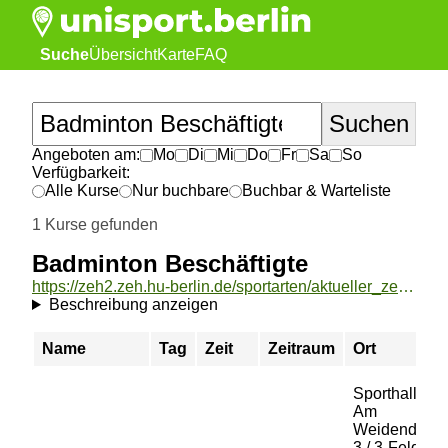
Suche
Übersicht
Karte
FAQ
Angeboten am:
Mo
Di
Mi
Do
Fr
Sa
So
Verfügbarkeit:
Alle Kurse
Nur buchbare
Buchbar & Warteliste
1 Kurse gefunden
Badminton Beschäftigte
https://zeh2.zeh.hu-berlin.de/sportarten/aktueller_zeitraum/_Badminton_Beschaeftigte.html
Beschreibung anzeigen
Name
Tag
Zeit
Zeitraum
Ort
Sporthalle
Am
Weidendam
3 / 3-Feld