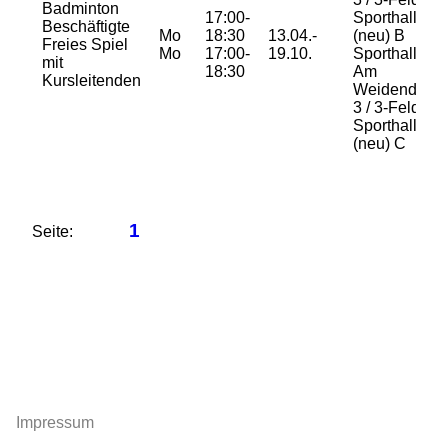
Badminton
17:00-
Sporthalle
Beschäftigte
Mo
18:30
13.04.-
(neu) B
Freies Spiel
Mo
17:00-
19.10.
Sporthalle
mit
18:30
Am
Kursleitenden
Weidendam
3 / 3-Feld
Sporthalle
(neu) C
1
Seite:
Impressum