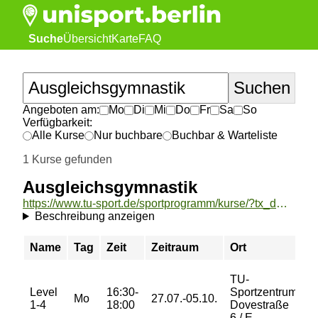
Suche
Übersicht
Karte
FAQ
Angeboten am:
Mo
Di
Mi
Do
Fr
Sa
So
Verfügbarkeit:
Alle Kurse
Nur buchbare
Buchbar & Warteliste
1 Kurse gefunden
Ausgleichsgymnastik
https://www.tu-sport.de/sportprogramm/kurse/?tx_dwzeh_courses%5Baction%5D=show&tx_dwzeh_courses%5BsportsDescription%5D=12&cHash=85f0b5847c0393ffd9daf3b48c26de42
Beschreibung anzeigen
Name
Tag
Zeit
Zeitraum
Ort
P
TU-
Level
16:30-
Sportzentrum
3
Mo
27.07.-05.10.
1-4
18:00
Dovestraße
€
6 / E