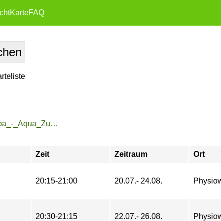
cht
Karte
FAQ
teliste
https://www.fu-sport.de/angebote/aktueller_zeitraum/_Zumba_-_Aqua_Zumba_.html
Zeit
Zeitraum
Ort
20:15-21:00
20.07.- 24.08.
Physio
20:30-21:15
22.07.- 26.08.
Physio