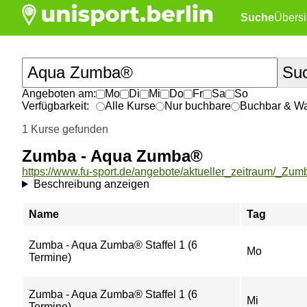
Suche
Übersi
Angeboten am:
Mo
Di
Mi
Do
Fr
Sa
So
Verfügbarkeit:
Alle Kurse
Nur buchbare
Buchbar & War
1 Kurse gefunden
Zumba - Aqua Zumba®
Beschreibung anzeigen
Name
Tag
Zumba - Aqua Zumba® Staffel 1 (6
Mo
Termine)
Zumba - Aqua Zumba® Staffel 1 (6
Mi
Termine)