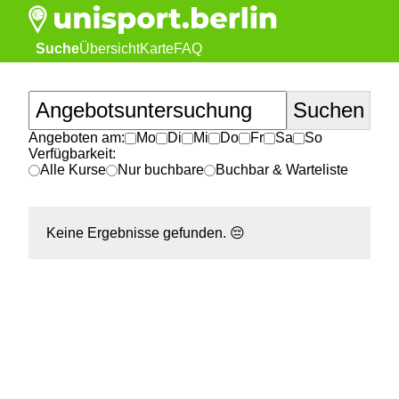
Suche
Übersicht
Karte
FAQ
Angeboten am:
Mo
Di
Mi
Do
Fr
Sa
So
Verfügbarkeit:
Alle Kurse
Nur buchbare
Buchbar & Warteliste
Keine Ergebnisse gefunden.
😔