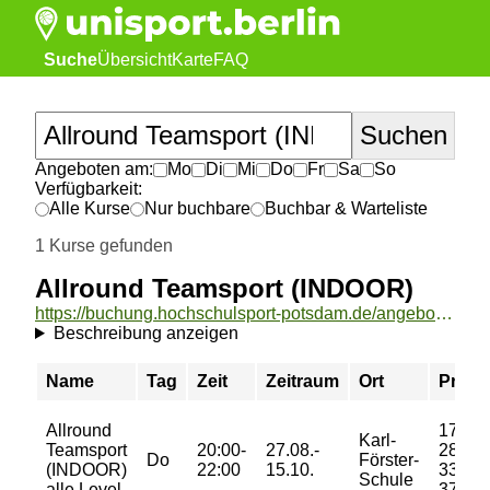
Suche
Übersicht
Karte
FAQ
Angeboten am:
Mo
Di
Mi
Do
Fr
Sa
So
Verfügbarkeit:
Alle Kurse
Nur buchbare
Buchbar & Warteliste
1 Kurse gefunden
Allround Teamsport (INDOOR)
https://buchung.hochschulsport-potsdam.de/angebote/aktueller_zeitraum/_Allround_Teamsport__INDOOR_.html
Beschreibung anzeigen
Name
Tag
Zeit
Zeitraum
Ort
Preis
Allround
17/
Karl-
Teamsport
20:00-
27.08.-
28/
Do
Förster-
(INDOOR)
22:00
15.10.
33/
Schule
alle Level
37 €