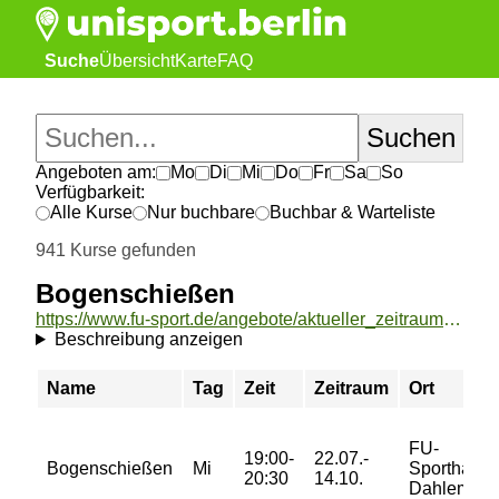
Suche
Übersicht
Karte
FAQ
Angeboten am:
Mo
Di
Mi
Do
Fr
Sa
So
Verfügbarkeit:
Alle Kurse
Nur buchbare
Buchbar & Warteliste
941 Kurse gefunden
Bogenschießen
https://www.fu-sport.de/angebote/aktueller_zeitraum/_Bogenschiessen.html
Beschreibung anzeigen
Name
Tag
Zeit
Zeitraum
Ort
FU-
19:00-
22.07.-
Bogenschießen
Mi
Sporthalle
20:30
14.10.
Dahlem