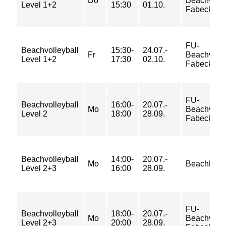
Do
Beachvolle
Level 1+2
15:30
01.10.
Fabeckstr
FU-
Beachvolleyball
15:30-
24.07.-
Fr
Beachvolle
Level 1+2
17:30
02.10.
Fabeckstr
FU-
Beachvolleyball
16:00-
20.07.-
Mo
Beachvolle
Level 2
18:00
28.09.
Fabeckstr
Beachvolleyball
14:00-
20.07.-
Mo
BeachMitte
Level 2+3
16:00
28.09.
FU-
Beachvolleyball
18:00-
20.07.-
Mo
Beachvolle
Level 2+3
20:00
28.09.