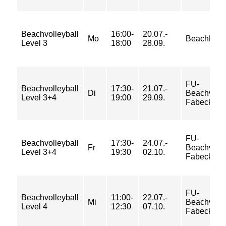
Beachvolleyball
16:00-
20.07.-
Mo
BeachMitte
Level 3
18:00
28.09.
FU-
Beachvolleyball
17:30-
21.07.-
Di
Beachvolle
Level 3+4
19:00
29.09.
Fabeckstr
FU-
Beachvolleyball
17:30-
24.07.-
Fr
Beachvolle
Level 3+4
19:30
02.10.
Fabeckstr
FU-
Beachvolleyball
11:00-
22.07.-
Mi
Beachvolle
Level 4
12:30
07.10.
Fabeckstr