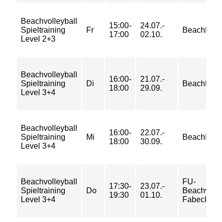
Beachvolleyball
15:00-
24.07.-
Spieltraining
Fr
BeachMitte
17:00
02.10.
Level 2+3
Beachvolleyball
16:00-
21.07.-
Spieltraining
Di
BeachMitte
18:00
29.09.
Level 3+4
Beachvolleyball
16:00-
22.07.-
Spieltraining
Mi
BeachMitte
18:00
30.09.
Level 3+4
Beachvolleyball
FU-
17:30-
23.07.-
Spieltraining
Do
Beachvolle
19:30
01.10.
Level 3+4
Fabeckstr