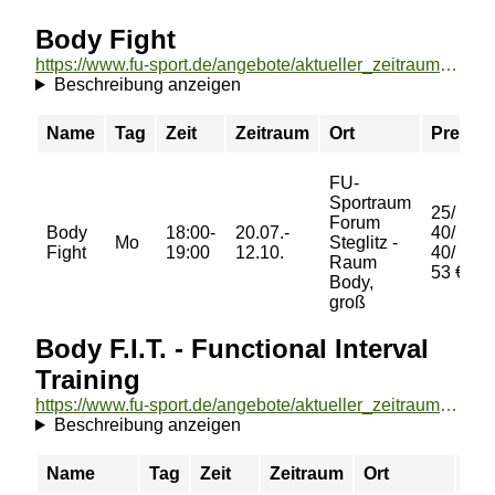
Body Fight
https://www.fu-sport.de/angebote/aktueller_zeitraum/_Body_Fight.html
Beschreibung anzeigen
Name
Tag
Zeit
Zeitraum
Ort
Preis
FU-
Sportraum
25/
Forum
Body
18:00-
20.07.-
40/
Mo
Steglitz -
Fight
19:00
12.10.
40/
Raum
53 €
Body,
groß
Body F.I.T. - Functional Interval
Training
https://www.fu-sport.de/angebote/aktueller_zeitraum/_Body_F_I_T__-_Functional_Interval_Training.html
Beschreibung anzeigen
Name
Tag
Zeit
Zeitraum
Ort
Pre