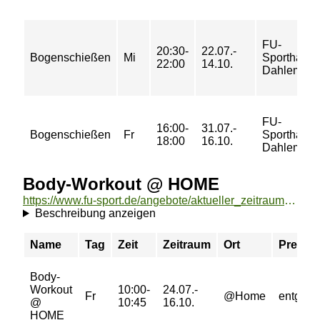
FU-
20:30-
22.07.-
Bogenschießen
Mi
Sporthalle
22:00
14.10.
Dahlem
FU-
16:00-
31.07.-
Bogenschießen
Fr
Sporthalle
18:00
16.10.
Dahlem
Body-Workout @ HOME
https://www.fu-sport.de/angebote/aktueller_zeitraum/_Body-Workout___HOME.html
Beschreibung anzeigen
Name
Tag
Zeit
Zeitraum
Ort
Preis
Body-
Workout
10:00-
24.07.-
Fr
@Home
entgeltfr
@
10:45
16.10.
HOME