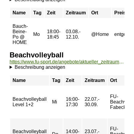
Name
Tag
Zeit
Zeitraum
Ort
Preis
Bauch-
Beine-
18:00-
03.08.-
Mo
@Home
entgeltfre
Po @
18:45
12.10.
HOME
Beachvolleyball
https://www.fu-sport.de/angebote/aktueller_zeitraum/_Beachvolleyball.html
Beschreibung anzeigen
Name
Tag
Zeit
Zeitraum
Ort
FU-
Beachvolleyball
16:00-
22.07.-
Mi
Beachvolle
Level 1+2
17:30
30.09.
Fabeckstr
FU-
Beachvolleyball
14:00-
23.07.-