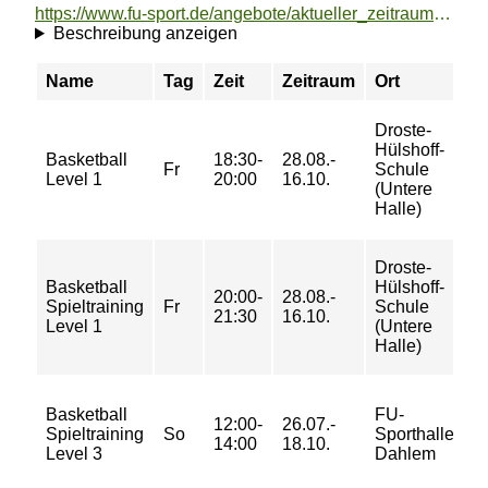
https://www.fu-sport.de/angebote/aktueller_zeitraum/_Basketball.html
Beschreibung anzeigen
Name
Tag
Zeit
Zeitraum
Ort
P
Droste-
1
Hülshoff-
Basketball
18:30-
28.08.-
2
Fr
Schule
Level 1
20:00
16.10.
4
(Untere
5
Halle)
Droste-
1
Basketball
Hülshoff-
20:00-
28.08.-
2
Spieltraining
Fr
Schule
21:30
16.10.
4
Level 1
(Untere
5
Halle)
2
Basketball
FU-
12:00-
26.07.-
4
Spieltraining
So
Sporthalle
14:00
18.10.
4
Level 3
Dahlem
5