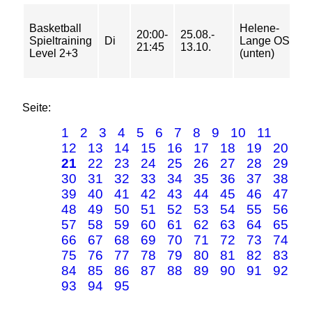
1
Basketball
Helene-
20:00-
25.08.-
2
Spieltraining
Di
Lange OS
21:45
13.10.
4
Level 2+3
(unten)
5
Seite:
1
2
3
4
5
6
7
8
9
10
11
12
13
14
15
16
17
18
19
20
21
22
23
24
25
26
27
28
29
30
31
32
33
34
35
36
37
38
39
40
41
42
43
44
45
46
47
48
49
50
51
52
53
54
55
56
57
58
59
60
61
62
63
64
65
66
67
68
69
70
71
72
73
74
75
76
77
78
79
80
81
82
83
84
85
86
87
88
89
90
91
92
93
94
95