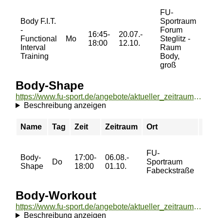
FU-
Body F.I.T.
Sportraum
32/
-
Forum
16:45-
20.07.-
48/
Functional
Mo
Steglitz -
18:00
12.10.
48/
Interval
Raum
65 
Training
Body,
groß
Body-Shape
https://www.fu-sport.de/angebote/aktueller_zeitraum/_Body-Shape.html
Beschreibung anzeigen
Name
Tag
Zeit
Zeitraum
Ort
Pre
22/
FU-
Body-
17:00-
06.08.-
36/
Do
Sportraum
Shape
18:00
01.10.
36/
Fabeckstraße
47 €
Body-Workout
https://www.fu-sport.de/angebote/aktueller_zeitraum/_Body-Workout.html
Beschreibung anzeigen