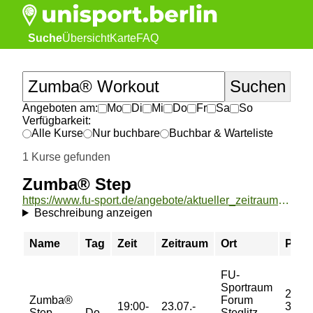
Suche
Übersicht
Karte
FAQ
Angeboten am:
Mo
Di
Mi
Do
Fr
Sa
So
Verfügbarkeit:
Alle Kurse
Nur buchbare
Buchbar & Warteliste
1 Kurse gefunden
Zumba® Step
https://www.fu-sport.de/angebote/aktueller_zeitraum/_Zumba__Step.html
Beschreibung anzeigen
Name
Tag
Zeit
Zeitraum
Ort
Preis
FU-
Sportraum
23/
Zumba®
Forum
19:00-
23.07.-
37/
Step
Do
Steglitz -