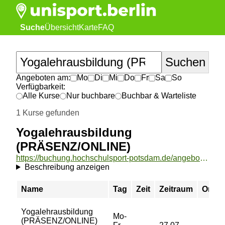
Suche
Übersicht
Karte
FAQ
Angeboten am:
Mo
Di
Mi
Do
Fr
Sa
So
Verfügbarkeit:
Alle Kurse
Nur buchbare
Buchbar & Warteliste
1 Kurse gefunden
Yogalehrausbildung
(PRÄSENZ/ONLINE)
https://buchung.hochschulsport-potsdam.de/angebote/aktueller_zeitraum/_Yogalehrausbildung__PRAeSENZ_ONLINE_.html
Beschreibung anzeigen
Name
Tag
Zeit
Zeitraum
Ort
Yogalehrausbildung
Mo-
(PRÄSENZ/ONLINE)