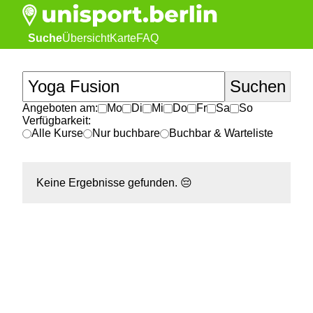
Suche
Übersicht
Karte
FAQ
Angeboten am:
Mo
Di
Mi
Do
Fr
Sa
So
Verfügbarkeit:
Alle Kurse
Nur buchbare
Buchbar & Warteliste
Keine Ergebnisse gefunden.
😔