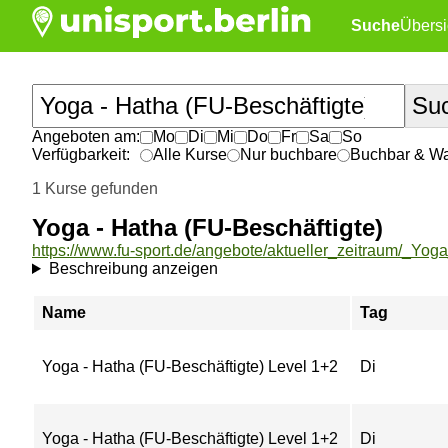
Suche
Übersi
Angeboten am:
Mo
Di
Mi
Do
Fr
Sa
So
Verfügbarkeit:
Alle Kurse
Nur buchbare
Buchbar & War
1 Kurse gefunden
Yoga - Hatha (FU-Beschäftigte)
Beschreibung anzeigen
Name
Tag
Yoga - Hatha (FU-Beschäftigte) Level 1+2
Di
Yoga - Hatha (FU-Beschäftigte) Level 1+2
Di