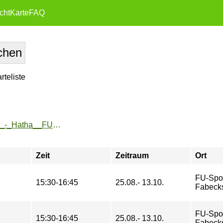
cht
Karte
FAQ
teliste
https://www.fu-sport.de/angebote/aktueller_zeitraum/_Yoga_-_Hatha__FU-Beschaeftigte_.html
Zeit
Zeitraum
Ort
FU-Spo
15:30-16:45
25.08.- 13.10.
Fabeck
FU-Spo
15:30-16:45
25.08.- 13.10.
Fabeck