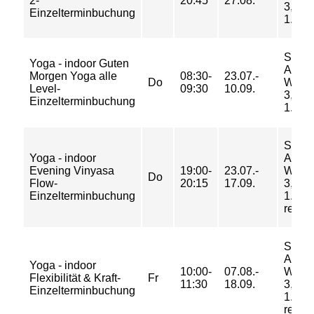
2-
20:45
27.08.
3, Ra
Einzelterminbuchung
1.Etag
Sport
Yoga - indoor Guten
Am
Morgen Yoga alle
08:30-
23.07.-
Do
Weid
Level-
09:30
10.09.
3, Ra
Einzelterminbuchung
1.Etag
Sport
Yoga - indoor
Am
Evening Vinyasa
19:00-
23.07.-
Weid
Do
Flow-
20:15
17.09.
3, Ra
Einzelterminbuchung
1.Eta
rechts
Sport
Am
Yoga - indoor
10:00-
07.08.-
Weid
Flexibilität & Kraft-
Fr
11:30
18.09.
3, Ra
Einzelterminbuchung
1.Eta
rechts