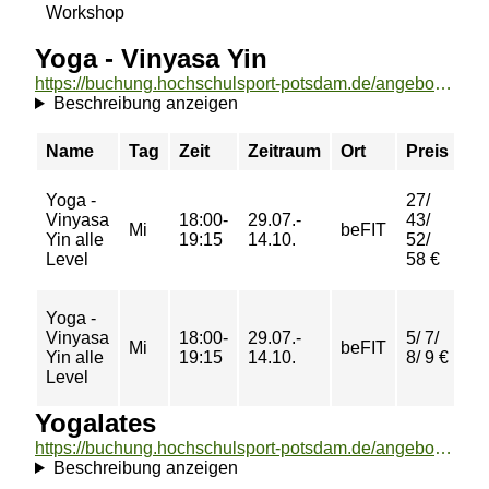
Workshop
34 
Yoga - Vinyasa Yin
https://buchung.hochschulsport-potsdam.de/angebote/aktueller_zeitraum/_Yoga_-_Vinyasa_Yin.html
Beschreibung anzeigen
Name
Tag
Zeit
Zeitraum
Ort
Preis
Bu
Yoga -
27/
Vinyasa
18:00-
29.07.-
43/
Mi
beFIT
Wa
Yin alle
19:15
14.10.
52/
Level
58 €
Yoga -
Vinyasa
18:00-
29.07.-
5/ 7/
Mi
beFIT
Wa
Yin alle
19:15
14.10.
8/ 9 €
Level
Yogalates
https://buchung.hochschulsport-potsdam.de/angebote/aktueller_zeitraum/_Yogalates.html
Beschreibung anzeigen