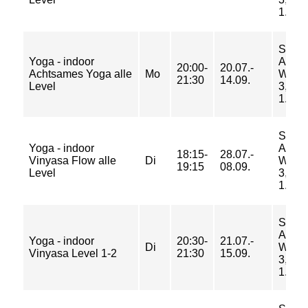
1.Etag
Sport
Yoga - indoor
Am
20:00-
20.07.-
Achtsames Yoga alle
Mo
Weid
21:30
14.09.
Level
3, Ra
1.Etag
Sport
Yoga - indoor
Am
18:15-
28.07.-
Vinyasa Flow alle
Di
Weid
19:15
08.09.
Level
3, Ra
1.Etag
Sport
Am
Yoga - indoor
20:30-
21.07.-
Di
Weid
Vinyasa Level 1-2
21:30
15.09.
3, Ra
1.Etag