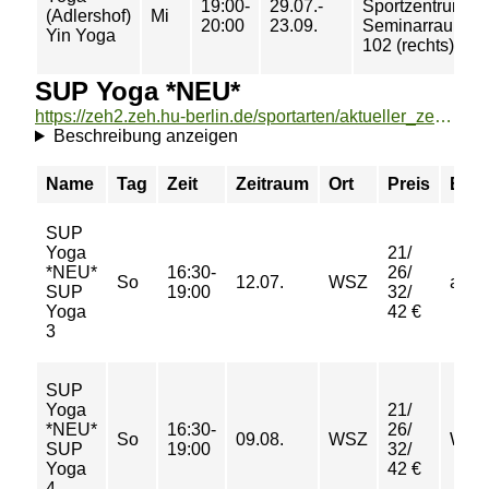
19:00-
29.07.-
Sportzentrum
(Adlershof)
Mi
20:00
23.09.
Seminarraum
Yin Yoga
102 (rechts)
SUP Yoga *NEU*
https://zeh2.zeh.hu-berlin.de/sportarten/aktueller_zeitraum/_SUP_Yoga__NEU_.html
Beschreibung anzeigen
Name
Tag
Zeit
Zeitraum
Ort
Preis
Buc
SUP
Yoga
21/
*NEU*
16:30-
26/
So
12.07.
WSZ
abge
SUP
19:00
32/
Yoga
42 €
3
SUP
Yoga
21/
*NEU*
16:30-
26/
So
09.08.
WSZ
Warte
SUP
19:00
32/
Yoga
42 €
4