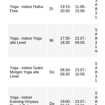
Sport
Am
Yoga - indoor Hatha
19:15-
11.08.-
Di
Weid
Flow
20:30
15.09.
3, Ra
1.Etag
Sport
Am
Yoga - indoor Yoga
17:30-
22.07.-
Weid
Mi
alle Level
18:30
09.09.
3, Ra
1.Eta
rechts
Sport
Yoga - indoor Guten
Am
08:30-
23.07.-
Morgen Yoga alle
Do
Weid
09:30
10.09.
Level
3, Ra
1.Etag
Sport
Yoga - indoor
Am
Evening Vinyasa
19:00-
23.07.-
Weid
Do