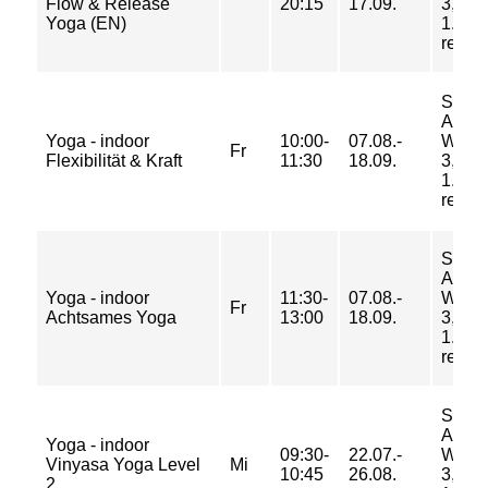
Flow & Release
20:15
17.09.
3, Ra
Yoga (EN)
1.Eta
rechts
Sport
Am
Yoga - indoor
10:00-
07.08.-
Weid
Fr
Flexibilität & Kraft
11:30
18.09.
3, Ra
1.Eta
rechts
Sport
Am
Yoga - indoor
11:30-
07.08.-
Weid
Fr
Achtsames Yoga
13:00
18.09.
3, Ra
1.Eta
rechts
Sport
Am
Yoga - indoor
09:30-
22.07.-
Weid
Vinyasa Yoga Level
Mi
10:45
26.08.
3, Ra
2