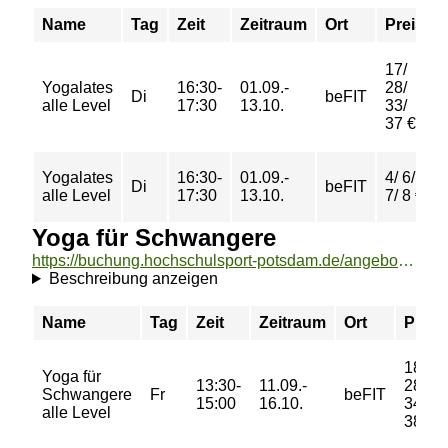
Name
Tag
Zeit
Zeitraum
Ort
Preis
17/
Yogalates
16:30-
01.09.-
28/
Di
beFIT
alle Level
17:30
13.10.
33/
37 €
Yogalates
16:30-
01.09.-
4/ 6/
Di
beFIT
alle Level
17:30
13.10.
7/ 8 €
Yoga für Schwangere
https://buchung.hochschulsport-potsdam.de/angebote/aktueller_zeitraum/_Yoga_fuer_Schwangere.html
Beschreibung anzeigen
Name
Tag
Zeit
Zeitraum
Ort
Preis
18/
Yoga für
13:30-
11.09.-
28/
Schwangere
Fr
beFIT
15:00
16.10.
34/
alle Level
38 €