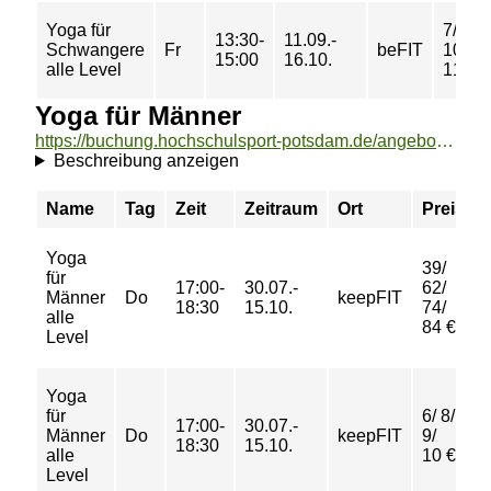
Yoga für
7/ 9/
13:30-
11.09.-
Schwangere
Fr
beFIT
10/
15:00
16.10.
alle Level
11 €
Yoga für Männer
https://buchung.hochschulsport-potsdam.de/angebote/aktueller_zeitraum/_Yoga_fuer_Maenner.html
Beschreibung anzeigen
Name
Tag
Zeit
Zeitraum
Ort
Preis
Yoga
39/
für
17:00-
30.07.-
62/
Männer
Do
keepFIT
18:30
15.10.
74/
alle
84 €
Level
Yoga
für
6/ 8/
17:00-
30.07.-
Männer
Do
keepFIT
9/
18:30
15.10.
alle
10 €
Level