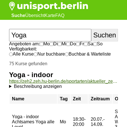
Suche
Übersicht
Karte
FAQ
Angeboten am:
Mo
Di
Mi
Do
Fr
Sa
So
Verfügbarkeit:
Alle Kurse
Nur buchbare
Buchbar & Warteliste
75 Kurse gefunden
Yoga - indoor
https://zeh2.zeh.hu-berlin.de/sportarten/aktueller_zeitraum/_Yoga_-_indoor.html
Beschreibung anzeigen
Name
Tag
Zeit
Zeitraum
Ort
Sport
Yoga - indoor
Am
18:30-
20.07.-
Achtsames Yoga alle
Mo
Weid
20:00
14.09.
Level
3, Ra