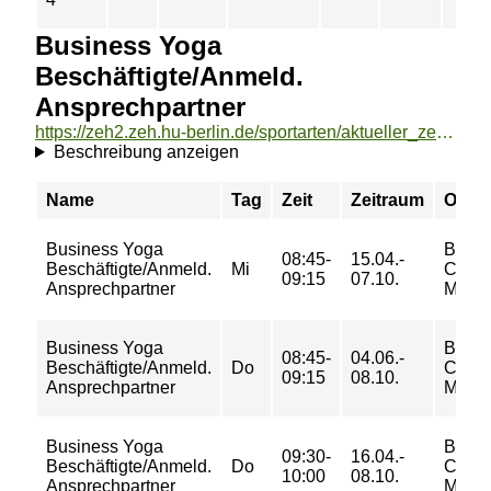
Business Yoga
Beschäftigte/Anmeld.
Ansprechpartner
https://zeh2.zeh.hu-berlin.de/sportarten/aktueller_zeitraum/_Business_Yoga_Beschaeftigte_Anmeld__Ansprechpartner.html
Beschreibung anzeigen
Name
Tag
Zeit
Zeitraum
Ort
Business Yoga
BGF
08:45-
15.04.-
Beschäftigte/Anmeld.
Mi
Camp
09:15
07.10.
Ansprechpartner
Mitte I
Business Yoga
BGF
08:45-
04.06.-
Beschäftigte/Anmeld.
Do
Camp
09:15
08.10.
Ansprechpartner
Mitte I
Business Yoga
BGF
09:30-
16.04.-
Beschäftigte/Anmeld.
Do
Camp
10:00
08.10.
Ansprechpartner
Mitte I