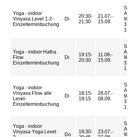
Sport
Yoga - indoor
Am
20:30-
21.07.-
Vinyasa Level 1-2-
Di
Weid
21:30
15.09.
Einzelterminbuchung
3, Ra
1.Etag
Sport
Yoga - indoor Hatha
Am
19:15-
11.08.-
Flow
Di
Weid
20:30
15.09.
Einzelterminbuchung
3, Ra
1.Etag
Sport
Yoga - indoor
Am
Vinyasa Flow alle
18:15-
28.07.-
Di
Weid
Level-
19:15
08.09.
3, Ra
Einzelterminbuchung
1.Etag
Sport
Yoga - indoor
Am
Vinyasa Yoga Level
19:30-
23.07.-
Do
Weid