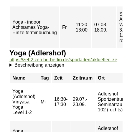
Sport
Am
Yoga - indoor
11:30-
07.08.-
Weid
Achtsames Yoga-
Fr
13:00
18.09.
3, Ra
Einzelterminbuchung
1.Eta
rechts
Yoga (Adlershof)
https://zeh2.zeh.hu-berlin.de/sportarten/aktueller_zeitraum/_Yoga__Adlershof_.html
Beschreibung anzeigen
Name
Tag
Zeit
Zeitraum
Ort
Yoga
Adlershof
(Adlershof)
16:30-
29.07.-
Sportzentrum
Vinyasa
Mi
17:30
23.09.
Seminarraum
Yoga
102 (rechts)
Level 1-2
Adlershof
Yoga