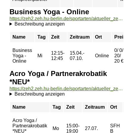
Business Yoga - Online
https://zeh2.zeh.hu-berlin.de/sportarten/aktueller_zeitraum/_Business_Yoga_-_Online.html
Beschreibung anzeigen
Name
Tag
Zeit
Zeitraum
Ort
Preis
Business
0/ 0/
12:15-
15.04.-
Yoga -
Mi
Online
20/
12:45
07.10.
Online
20 €
Acro Yoga / Partnerakrobatik
*NEU*
https://zeh2.zeh.hu-berlin.de/sportarten/aktueller_zeitraum/_Acro_Yoga___Partnerakrobatik__NEU_.html
Beschreibung anzeigen
Name
Tag
Zeit
Zeitraum
Ort
Pre
Acro Yoga /
12/
Partnerakrobatik
15:00-
SFH
22/
Mo
27.07.
*NEU*
19:00
B
28/