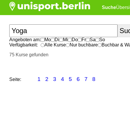
Suche
Übersi
Angeboten am:
Mo
Di
Mi
Do
Fr
Sa
So
Verfügbarkeit:
Alle Kurse
Nur buchbare
Buchbar & War
75 Kurse gefunden
1
2
3
4
5
6
7
8
Seite: