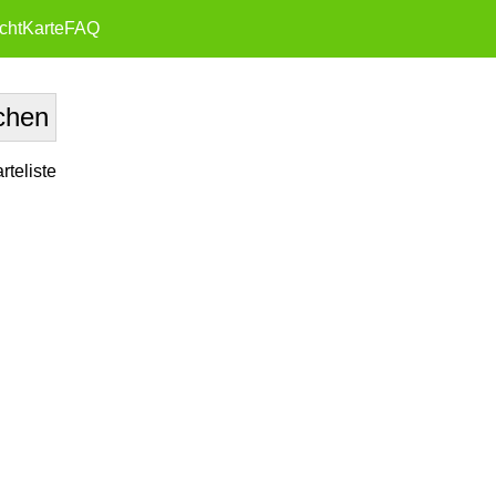
cht
Karte
FAQ
teliste