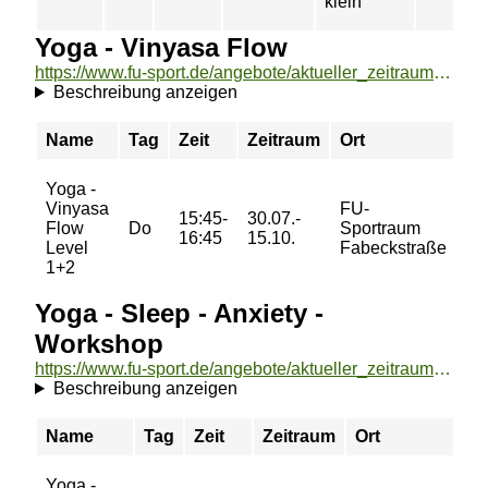
klein
Yoga - Vinyasa Flow
https://www.fu-sport.de/angebote/aktueller_zeitraum/_Yoga_-_Vinyasa_Flow.html
Beschreibung anzeigen
Name
Tag
Zeit
Zeitraum
Ort
Pr
Yoga -
26
Vinyasa
FU-
15:45-
30.07.-
41
Flow
Do
Sportraum
16:45
15.10.
41
Level
Fabeckstraße
55
1+2
Yoga - Sleep - Anxiety -
Workshop
https://www.fu-sport.de/angebote/aktueller_zeitraum/_Yoga_-_Sleep_-_Anxiety_-_Workshop.html
Beschreibung anzeigen
Name
Tag
Zeit
Zeitraum
Ort
Yoga -