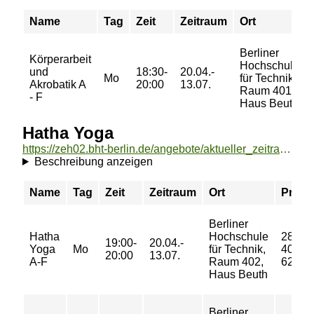
Name
Tag
Zeit
Zeitraum
Ort
Berliner
Körperarbeit
Hochschule
und
18:30-
20.04.-
Mo
für Technik,
Akrobatik A
20:00
13.07.
Raum 401,
- F
Haus Beuth
Hatha Yoga
https://zeh02.bht-berlin.de/angebote/aktueller_zeitraum/_Hatha_Yoga.html
Beschreibung anzeigen
Name
Tag
Zeit
Zeitraum
Ort
Preis
Berliner
Hatha
Hochschule
28/
19:00-
20.04.-
Yoga
Mo
für Technik,
40/
20:00
13.07.
A-F
Raum 402,
62 €
Haus Beuth
Berliner