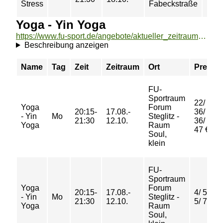
Stress
Fabeckstraße
Yoga - Yin Yoga
https://www.fu-sport.de/angebote/aktueller_zeitraum/_Yoga_-_Yin_Yoga.html
Beschreibung anzeigen
Name
Tag
Zeit
Zeitraum
Ort
Preis
FU-
Sportraum
22/
Yoga
Forum
20:15-
17.08.-
36/
- Yin
Mo
Steglitz -
21:30
12.10.
36/
Yoga
Raum
47 €
Soul,
klein
FU-
Sportraum
Yoga
Forum
20:15-
17.08.-
4/ 5/
- Yin
Mo
Steglitz -
21:30
12.10.
5/ 7 €
Yoga
Raum
Soul,