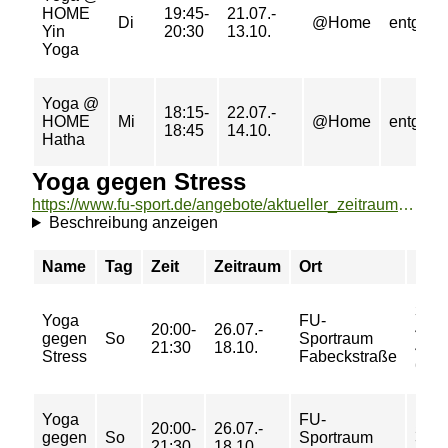
HOME
19:45-
21.07.-
Di
@Home
entgeltfr
Yin
20:30
13.10.
Yoga
Yoga @
18:15-
22.07.-
HOME
Mi
@Home
entgeltfr
18:45
14.10.
Hatha
Yoga gegen Stress
https://www.fu-sport.de/angebote/aktueller_zeitraum/_Yoga_gegen_Stress.html
Beschreibung anzeigen
Name
Tag
Zeit
Zeitraum
Ort
Prei
30/
Yoga
FU-
20:00-
26.07.-
46/
gegen
So
Sportraum
21:30
18.10.
46/
Stress
Fabeckstraße
62 €
Yoga
FU-
20:00-
26.07.-
5/ 7/
gegen
So
Sportraum
21:30
18.10.
7/ 9 