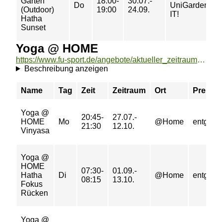
Garten
18:00-
30.07.-
Do
UniGardenin
(Outdoor)
19:00
24.09.
IT!
Hatha
Sunset
Yoga @ HOME
https://www.fu-sport.de/angebote/aktueller_zeitraum/_Yoga___HOME.html
Beschreibung anzeigen
Name
Tag
Zeit
Zeitraum
Ort
Preis
Yoga @
20:45-
27.07.-
HOME
Mo
@Home
entgeltfr
21:30
12.10.
Vinyasa
Yoga @
HOME
07:30-
01.09.-
Hatha
Di
@Home
entgeltfr
08:15
13.10.
Fokus
Rücken
Yoga @