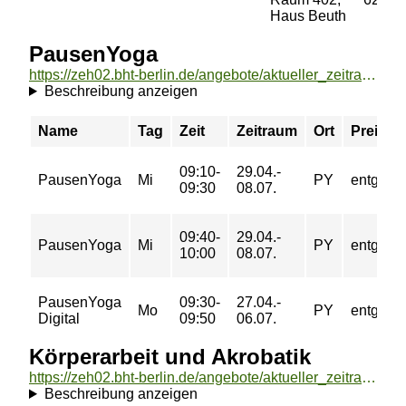
Haus Beuth
PausenYoga
https://zeh02.bht-berlin.de/angebote/aktueller_zeitraum/_PausenYoga.html
Beschreibung anzeigen
Name
Tag
Zeit
Zeitraum
Ort
Preis
09:10-
29.04.-
PausenYoga
Mi
PY
entgeltfr
09:30
08.07.
09:40-
29.04.-
PausenYoga
Mi
PY
entgeltfr
10:00
08.07.
PausenYoga
09:30-
27.04.-
Mo
PY
entgeltfr
Digital
09:50
06.07.
Körperarbeit und Akrobatik
https://zeh02.bht-berlin.de/angebote/aktueller_zeitraum/_Koerperarbeit_und_Akrobatik.html
Beschreibung anzeigen