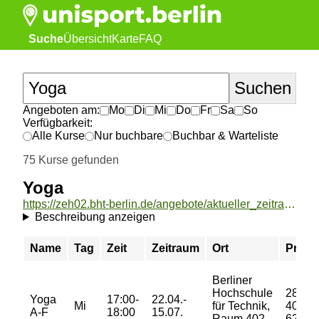
Suche
Übersicht
Karte
FAQ
Angeboten am:
Mo
Di
Mi
Do
Fr
Sa
So
Verfügbarkeit:
Alle Kurse
Nur buchbare
Buchbar & Warteliste
75 Kurse gefunden
Yoga
https://zeh02.bht-berlin.de/angebote/aktueller_zeitraum/_Yoga.html
Beschreibung anzeigen
Name
Tag
Zeit
Zeitraum
Ort
Preis
Berliner
Hochschule
28/
Yoga
17:00-
22.04.-
Mi
für Technik,
40/
A-F
18:00
15.07.
Raum 402,
62 €