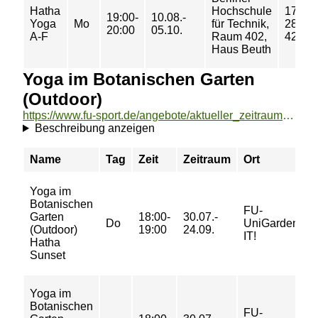
Hatha
Hochschule
17/
19:00-
10.08.-
Yoga
Mo
für Technik,
28/
20:00
05.10.
A-F
Raum 402,
42 €
Haus Beuth
Yoga im Botanischen Garten
(Outdoor)
https://www.fu-sport.de/angebote/aktueller_zeitraum/_Yoga_im_Botanischen_Garten__Outdoor_.html
Beschreibung anzeigen
Name
Tag
Zeit
Zeitraum
Ort
Yoga im
Botanischen
FU-
Garten
18:00-
30.07.-
Do
UniGardenin
(Outdoor)
19:00
24.09.
IT!
Hatha
Sunset
Yoga im
Botanischen
FU-