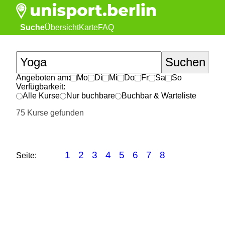
Suche
Übersicht
Karte
FAQ
Angeboten am:
Mo
Di
Mi
Do
Fr
Sa
So
Verfügbarkeit:
Alle Kurse
Nur buchbare
Buchbar & Warteliste
75 Kurse gefunden
1
2
3
4
5
6
7
8
Seite: