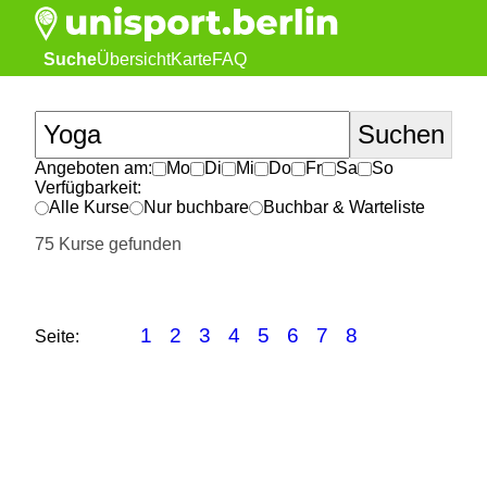
Suche
Übersicht
Karte
FAQ
Angeboten am:
Mo
Di
Mi
Do
Fr
Sa
So
Verfügbarkeit:
Alle Kurse
Nur buchbare
Buchbar & Warteliste
75 Kurse gefunden
1
2
3
4
5
6
7
8
Seite: