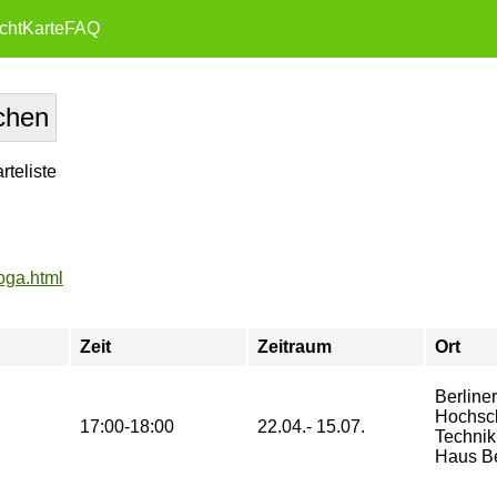
cht
Karte
FAQ
teliste
oga.html
Zeit
Zeitraum
Ort
Berliner
Hochsch
17:00-18:00
22.04.- 15.07.
Technik
Haus B