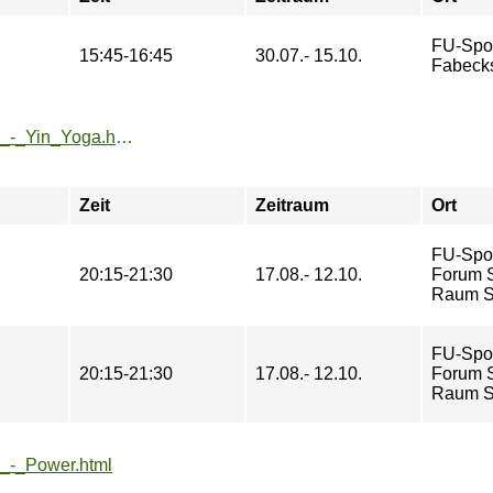
FU-Spo
15:45-16:45
30.07.- 15.10.
Fabeck
https://www.fu-sport.de/angebote/aktueller_zeitraum/_Yoga_-_Yin_Yoga.html
Zeit
Zeitraum
Ort
FU-Spo
20:15-21:30
17.08.- 12.10.
Forum St
Raum So
FU-Spo
20:15-21:30
17.08.- 12.10.
Forum St
Raum So
a_-_Power.html