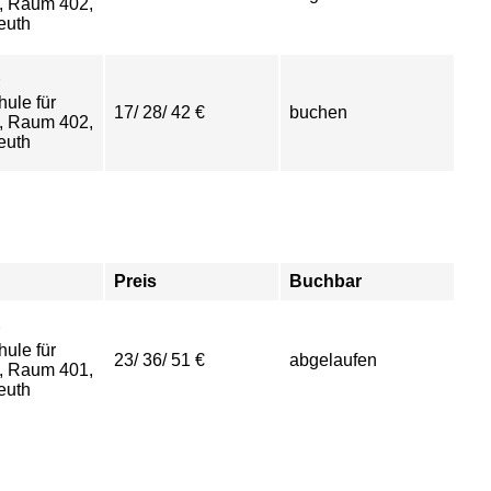
, Raum 402,
euth
ule für
17/ 28/ 42 €
buchen
, Raum 402,
euth
Preis
Buchbar
ule für
23/ 36/ 51 €
abgelaufen
, Raum 401,
euth