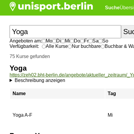
Suche
Übersi
Angeboten am:
Mo
Di
Mi
Do
Fr
Sa
So
Verfügbarkeit:
Alle Kurse
Nur buchbare
Buchbar & War
75 Kurse gefunden
Yoga
https://zeh02.bht-berlin.de/angebote/aktueller_zeitraum/_Y
Beschreibung anzeigen
Name
Tag
Yoga A-F
Mi