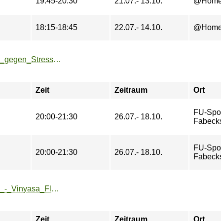
19:45-20:30
21.07.- 13.10.
@Hom
18:15-18:45
22.07.- 14.10.
@Hom
https://www.fu-sport.de/angebote/aktueller_zeitraum/_Yoga_gegen_Stress.html
Zeit
Zeitraum
Ort
FU-Spo
20:00-21:30
26.07.- 18.10.
Fabeck
FU-Spo
20:00-21:30
26.07.- 18.10.
Fabeck
https://www.fu-sport.de/angebote/aktueller_zeitraum/_Yoga_-_Vinyasa_Flow.html
Zeit
Zeitraum
Ort