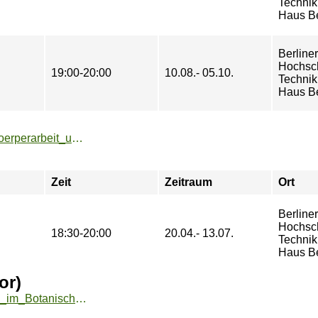
Technik
Haus B
Berliner
Hochsch
19:00-20:00
10.08.- 05.10.
Technik
Haus B
https://zeh02.bht-berlin.de/angebote/aktueller_zeitraum/_Koerperarbeit_und_Akrobatik.html
Zeit
Zeitraum
Ort
Berliner
Hochsch
18:30-20:00
20.04.- 13.07.
Technik
Haus B
or)
https://www.fu-sport.de/angebote/aktueller_zeitraum/_Yoga_im_Botanischen_Garten__Outdoor_.html