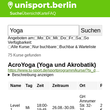
Suche
Übersicht
Karte
FAQ
Angeboten am:
Mo
Di
Mi
Do
Fr
Sa
So
Verfügbarkeit:
Alle Kurse
Nur buchbare
Buchbar & Warteliste
75 Kurse gefunden
AcroYoga (Yoga und Akrobatik)
https://www.tu-sport.de/sportprogramm/kurse/?tx_dwzeh_courses%5Baction%5D=show&tx_dwzeh_courses%5BsportsDescription%5D=473&cHash=9174954ffe576cafd969ba6e7d1515b6
Beschreibung anzeigen
Name
Tag
Zeit
Zeitraum
Ort
Preis
GH
Amrumer
Level
18:00-
Str. 32-
26,00
Mi
26.08.-30.09.
1
19:45
34
€