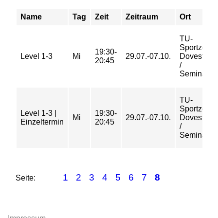
Name
Tag
Zeit
Zeitraum
Ort
TU-
Sportzent
19:30-
Level 1-3
Mi
29.07.-07.10.
Dovestraß
20:45
/
Seminarra
TU-
Sportzent
Level 1-3 |
19:30-
Mi
29.07.-07.10.
Dovestraß
Einzeltermin
20:45
/
Seminarra
1
2
3
4
5
6
7
8
Seite: