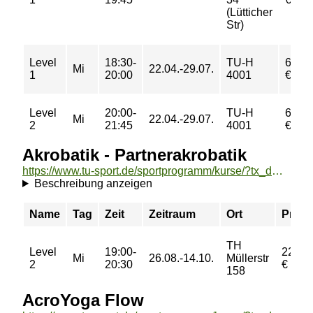
(Lütticher
Str)
Level
18:30-
TU-H
6,00
Mi
22.04.-29.07.
1
20:00
4001
€
Level
20:00-
TU-H
6,00
Mi
22.04.-29.07.
2
21:45
4001
€
Akrobatik - Partnerakrobatik
https://www.tu-sport.de/sportprogramm/kurse/?tx_dwzeh_courses%5Baction%5D=show&tx_dwzeh_courses%5BsportsDescription%5D=1163&cHash=dd33f70618998e5a74a4f8712c03f493
Beschreibung anzeigen
Name
Tag
Zeit
Zeitraum
Ort
Preis
TH
Level
19:00-
22,00
Mi
26.08.-14.10.
Müllerstr
2
20:30
€
158
AcroYoga Flow