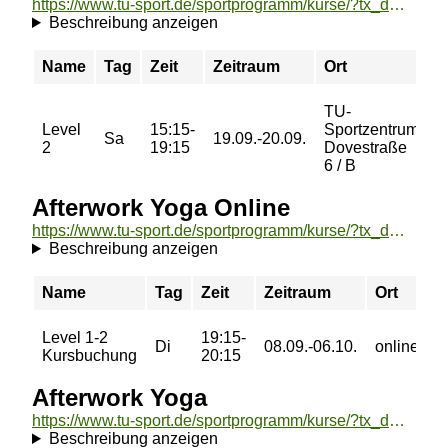
https://www.tu-sport.de/sportprogramm/kurse/?tx_dwzeh_courses%5Baction%5D=show&tx_dwzeh_courses%5BsportsDescription%5D=1719&cHash=fca1320ed7b1b57f734407671dd33efd
Beschreibung anzeigen
Name
Tag
Zeit
Zeitraum
Ort
P
TU-
Level
15:15-
Sportzentrum
3
Sa
19.09.-20.09.
2
19:15
Dovestraße
€
6 / B
Afterwork Yoga Online
https://www.tu-sport.de/sportprogramm/kurse/?tx_dwzeh_courses%5Baction%5D=show&tx_dwzeh_courses%5BsportsDescription%5D=1308&cHash=28245aa14f4d53e69ae1b44a4d6b4b52
Beschreibung anzeigen
Name
Tag
Zeit
Zeitraum
Ort
P
Level 1-2
19:15-
0
Di
08.09.-06.10.
online
Kursbuchung
20:15
€
Afterwork Yoga
https://www.tu-sport.de/sportprogramm/kurse/?tx_dwzeh_courses%5Baction%5D=show&tx_dwzeh_courses%5BsportsDescription%5D=1404&cHash=550a4de0aa0dc5cc0bf78a66de416582
Beschreibung anzeigen