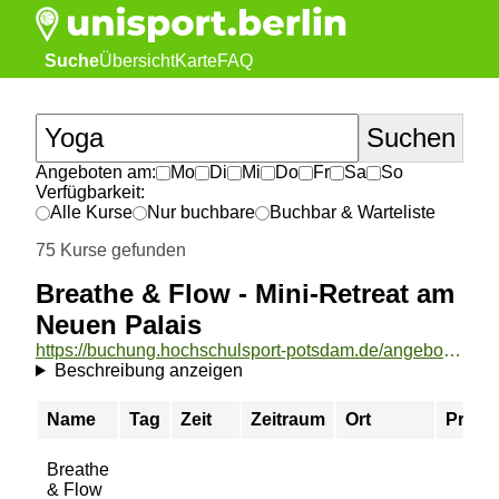
Suche
Übersicht
Karte
FAQ
Angeboten am:
Mo
Di
Mi
Do
Fr
Sa
So
Verfügbarkeit:
Alle Kurse
Nur buchbare
Buchbar & Warteliste
75 Kurse gefunden
Breathe & Flow - Mini-Retreat am
Neuen Palais
https://buchung.hochschulsport-potsdam.de/angebote/aktueller_zeitraum/_Breathe__und__Flow_-_Mini-Retreat_am_Neuen_Palais.html
Beschreibung anzeigen
Name
Tag
Zeit
Zeitraum
Ort
Preis
Breathe
& Flow