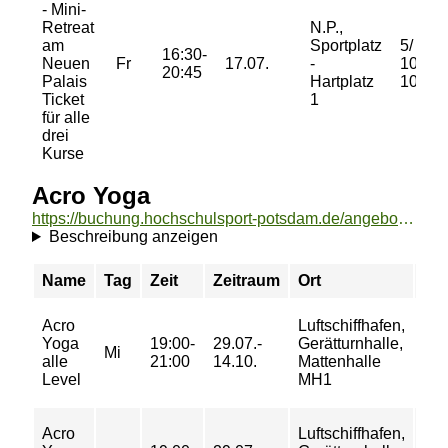
- Mini-
Retreat
N.P.,
am
Sportplatz
5/ 10/
16:30-
Neuen
Fr
17.07.
-
10/
20:45
Palais
Hartplatz
10 €
Ticket
1
für alle
drei
Kurse
Acro Yoga
https://buchung.hochschulsport-potsdam.de/angebote/aktueller_zeitraum/_Acro_Yoga.html
Beschreibung anzeigen
Name
Tag
Zeit
Zeitraum
Ort
Pre
Acro
Luftschiffhafen,
44/
Yoga
19:00-
29.07.-
Gerätturnhalle,
70/
Mi
alle
21:00
14.10.
Mattenhalle
84/
Level
MH1
95 
Acro
Luftschiffhafen,
7/ 9