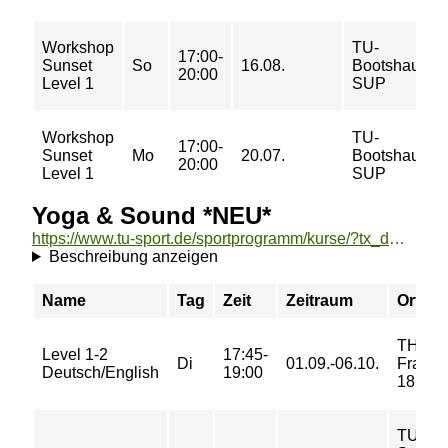
Workshop
TU-
17:00-
Sunset
So
16.08.
Bootshaus
20:00
Level 1
SUP
Workshop
TU-
17:00-
Sunset
Mo
20.07.
Bootshaus
20:00
Level 1
SUP
Yoga & Sound *NEU*
https://www.tu-sport.de/sportprogramm/kurse/?tx_dwzeh_courses%5Baction%5D=show&tx_dwzeh_courses%5BsportsDescription%5D=1696&cHash=d755a701245cd1d4660839dbcf26f8c0
Beschreibung anzeigen
Name
Tag
Zeit
Zeitraum
Ort
TH
Level 1-2
17:45-
Di
01.09.-06.10.
Fraenk
Deutsch/English
19:00
18
TU-