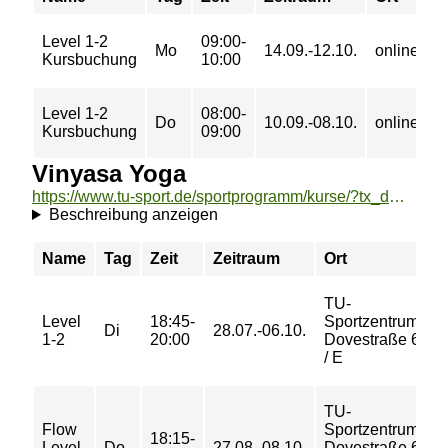
Level 1-2
09:00-
0
Mo
14.09.-12.10.
online
Kursbuchung
10:00
€
Level 1-2
08:00-
0
Do
10.09.-08.10.
online
Kursbuchung
09:00
€
Vinyasa Yoga
https://www.tu-sport.de/sportprogramm/kurse/?tx_dwzeh_courses%5Baction%5D=show&tx_dwzeh_courses%5BsportsDescription%5D=1000&cHash=6203e1f11db1df4307d879b61d2c0b7d
Beschreibung anzeigen
Name
Tag
Zeit
Zeitraum
Ort
P
TU-
Level
18:45-
Sportzentrum
3
Di
28.07.-06.10.
1-2
20:00
Dovestraße 6
€
/ E
TU-
Flow
Sportzentrum
18:15-
2
Level
Do
27.08.-08.10.
Dovestraße 6