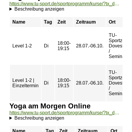
https://www.tu-sport.de/sportprogramm/kurse/?tx_dwzeh_courses%5Baction%5D=show&tx_dwzeh_courses%5BsportsDescription%5D=1600&cHash=7a33c7c760fccdb21d9b36107e4c11a5
Beschreibung anzeigen
Name
Tag
Zeit
Zeitraum
Ort
TU-
Sportzent
18:00-
Level 1-2
Di
28.07.-06.10.
Dovestraß
19:15
/
Seminarra
TU-
Sportzent
Level 1-2 |
18:00-
Di
28.07.-06.10.
Dovestraß
Einzeltermin
19:15
/
Seminarra
Yoga am Morgen Online
https://www.tu-sport.de/sportprogramm/kurse/?tx_dwzeh_courses%5Baction%5D=show&tx_dwzeh_courses%5BsportsDescription%5D=1260&cHash=1500513a5ad3ca902f06265276fb89f0
Beschreibung anzeigen
Name
Tag
Zeit
Zeitraum
Ort
P