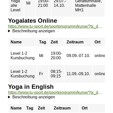
Yoga
19:00-
29.07.-
Gerätturnhalle,
Mi
10/
alle
21:00
14.10.
Mattenhalle
11 
Level
MH1
Yogalates Online
https://www.tu-sport.de/sportprogramm/kurse/?tx_dwzeh_courses%5Baction%5D=show&tx_dwzeh_courses%5BsportsDescription%5D=1264&cHash=d4276b7d95a12c1378d0291777c3c814
Beschreibung anzeigen
Name
Tag
Zeit
Zeitraum
Ort
P
Level 1-2
19:00-
0
Mi
09.09.-07.10.
online
Kursbuchung
20:00
€
Level 1-2
08:15-
0
Fr
11.09.-09.10.
online
Kursbuchung
09:15
€
Yoga in English
https://www.tu-sport.de/sportprogramm/kurse/?tx_dwzeh_courses%5Baction%5D=show&tx_dwzeh_courses%5BsportsDescription%5D=1027&cHash=a852692f6bb00954bd481ff80a3d432f
Beschreibung anzeigen
Name
Tag
Zeit
Zeitraum
Ort
Pr