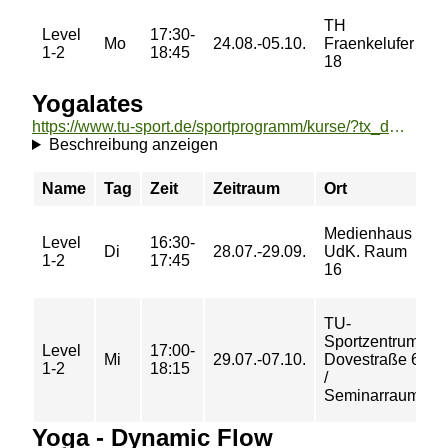
TH
Level
17:30-
19
Mo
24.08.-05.10.
Fraenkelufer
1-2
18:45
€
18
Yogalates
https://www.tu-sport.de/sportprogramm/kurse/?tx_dwzeh_courses%5Baction%5D=show&tx_dwzeh_courses%5BsportsDescription%5D=239&cHash=ba45d177d5ff487d406c0135e796900d
Beschreibung anzeigen
Name
Tag
Zeit
Zeitraum
Ort
P
Medienhaus
Level
16:30-
2
Di
28.07.-29.09.
UdK. Raum
1-2
17:45
€
16
TU-
Sportzentrum
Level
17:00-
3
Mi
29.07.-07.10.
Dovestraße 6
1-2
18:15
€
/
Seminarraum
Yoga - Dynamic Flow