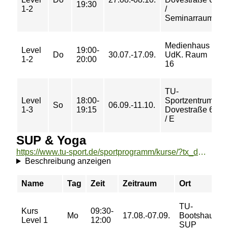
19:30
€
1-2
/
Seminarraum
Medienhaus
Level
19:00-
1
Do
30.07.-17.09.
UdK. Raum
1-2
20:00
€
16
TU-
Level
18:00-
Sportzentrum
1
So
06.09.-11.10.
1-3
19:15
Dovestraße 6
€
/ E
SUP & Yoga
https://www.tu-sport.de/sportprogramm/kurse/?tx_dwzeh_courses%5Baction%5D=show&tx_dwzeh_courses%5BsportsDescription%5D=1011&cHash=66115be3ee06a3396e06cefebf30d5f2
Beschreibung anzeigen
Name
Tag
Zeit
Zeitraum
Ort
TU-
Kurs
09:30-
Mo
17.08.-07.09.
Bootshaus
Level 1
12:00
SUP