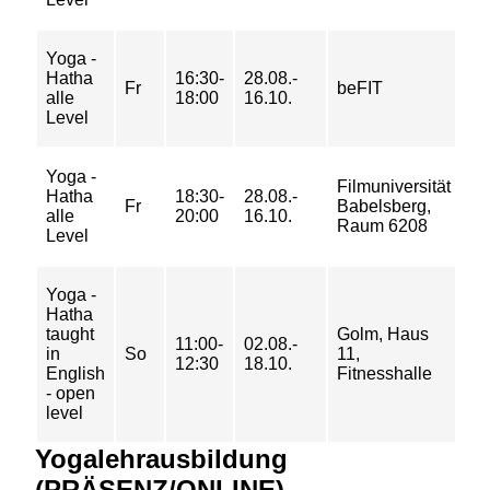
Yoga -
6/ 
Hatha
16:30-
28.08.-
Fr
beFIT
9/
alle
18:00
16.10.
10
Level
Yoga -
Filmuniversität
6/ 
Hatha
18:30-
28.08.-
Fr
Babelsberg,
9/
alle
20:00
16.10.
Raum 6208
10
Level
Yoga -
Hatha
taught
Golm, Haus
6/ 
11:00-
02.08.-
in
So
11,
9/
12:30
18.10.
English
Fitnesshalle
10
- open
level
Yogalehrausbildung
(PRÄSENZ/ONLINE)