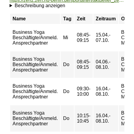
https://zeh2.zeh.hu-berlin.de/sportarten/aktueller_zeitraum/_Business_Yoga_Beschaeftigte_Anmeld__Ansprechpartner.html
Beschreibung anzeigen
Name
Tag
Zeit
Zeitraum
Ort
Business Yoga
BGF
08:45-
15.04.-
Beschäftigte/Anmeld.
Mi
Camp
09:15
07.10.
Ansprechpartner
Mitte I
Business Yoga
BGF
08:45-
04.06.-
Beschäftigte/Anmeld.
Do
Camp
09:15
08.10.
Ansprechpartner
Mitte I
Business Yoga
BGF
09:30-
16.04.-
Beschäftigte/Anmeld.
Do
Camp
10:00
08.10.
Ansprechpartner
Mitte I
Business Yoga
BGF
10:15-
16.04.-
Beschäftigte/Anmeld.
Do
Camp
10:45
08.10.
Ansprechpartner
Mitte I