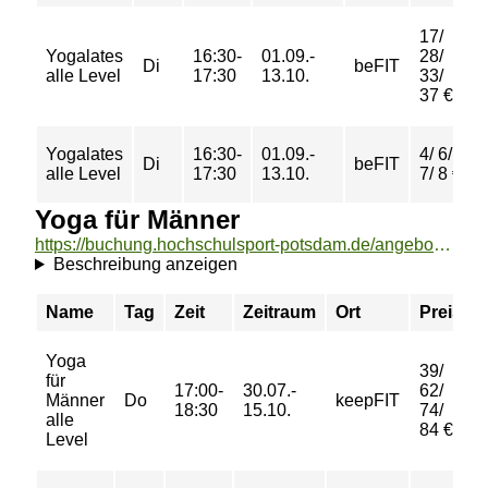
17/
Yogalates
16:30-
01.09.-
28/
Di
beFIT
alle Level
17:30
13.10.
33/
37 €
Yogalates
16:30-
01.09.-
4/ 6/
Di
beFIT
alle Level
17:30
13.10.
7/ 8 €
Yoga für Männer
https://buchung.hochschulsport-potsdam.de/angebote/aktueller_zeitraum/_Yoga_fuer_Maenner.html
Beschreibung anzeigen
Name
Tag
Zeit
Zeitraum
Ort
Preis
Yoga
39/
für
17:00-
30.07.-
62/
Männer
Do
keepFIT
18:30
15.10.
74/
alle
84 €
Level