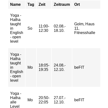
Name
Tag
Zeit
Zeitraum
Ort
Pr
Yoga -
Hatha
39
taught
Golm, Haus
11:00-
02.08.-
62
in
So
11,
12:30
18.10.
74
English
Fitnesshalle
84
- open
level
Yoga -
Hatha
23
taught
18:05-
24.08.-
37
in
Mo
beFIT
19:35
12.10.
44
English
50
- open
level
Yoga -
34
Hatha
20:50-
27.07.-
54
Mo
beFIT
alle
22:05
12.10.
65
Level
73