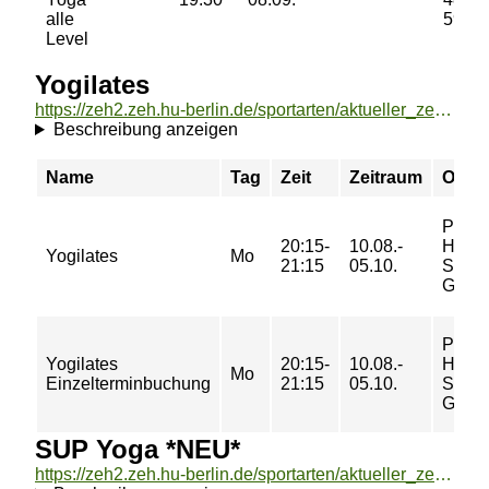
alle
59 €
Level
Yogilates
https://zeh2.zeh.hu-berlin.de/sportarten/aktueller_zeitraum/_Yogilates.html
Beschreibung anzeigen
Name
Tag
Zeit
Zeitraum
Ort
Paul-
20:15-
10.08.-
Heyse
Yogilates
Mo
21:15
05.10.
Str. 29
GR
Paul-
Yogilates
20:15-
10.08.-
Heyse
Mo
Einzelterminbuchung
21:15
05.10.
Str. 29
GR
SUP Yoga *NEU*
https://zeh2.zeh.hu-berlin.de/sportarten/aktueller_zeitraum/_SUP_Yoga__NEU_.html