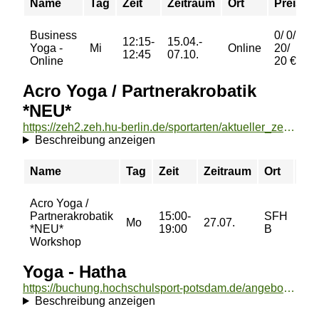
Name
Tag
Zeit
Zeitraum
Ort
Preis
Business
0/ 0/
12:15-
15.04.-
Yoga -
Mi
Online
20/
12:45
07.10.
Online
20 €
Acro Yoga / Partnerakrobatik
*NEU*
https://zeh2.zeh.hu-berlin.de/sportarten/aktueller_zeitraum/_Acro_Yoga___Partnerakrobatik__NEU_.html
Beschreibung anzeigen
Name
Tag
Zeit
Zeitraum
Ort
Pre
Acro Yoga /
12/
Partnerakrobatik
15:00-
SFH
22/
Mo
27.07.
*NEU*
19:00
B
28/
Workshop
34 
Yoga - Hatha
https://buchung.hochschulsport-potsdam.de/angebote/aktueller_zeitraum/_Yoga_-_Hatha.html
Beschreibung anzeigen