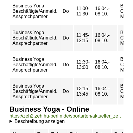
Business Yoga
BGF
11:00-
16.04.-
Beschäftigte/Anmeld.
Do
Camp
11:30
08.10.
Ansprechpartner
Mitte I
Business Yoga
BGF
11:45-
16.04.-
Beschäftigte/Anmeld.
Do
Camp
12:15
08.10.
Ansprechpartner
Mitte I
Business Yoga
BGF
12:30-
16.04.-
Beschäftigte/Anmeld.
Do
Camp
13:00
08.10.
Ansprechpartner
Mitte I
Business Yoga
BGF
13:15-
16.04.-
Beschäftigte/Anmeld.
Do
Camp
13:45
08.10.
Ansprechpartner
Mitte I
Business Yoga - Online
https://zeh2.zeh.hu-berlin.de/sportarten/aktueller_zeitraum/_Business_Yoga_-_Online.html
Beschreibung anzeigen