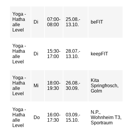
Yoga -
17
Hatha
07:00-
25.08.-
28
Di
beFIT
alle
08:00
13.10.
33
Level
37
Yoga -
39
Hatha
15:30-
28.07.-
62
Di
keepFIT
alle
17:00
13.10.
74
Level
84
Yoga -
16
Kita
Hatha
18:00-
26.08.-
25
Mi
Springfrosch,
alle
19:30
30.09.
30
Golm
Level
34
Yoga -
23
N.P.,
Hatha
16:00-
03.09.-
37
Do
Wohnheim T3,
alle
17:30
15.10.
44
Sportraum
Level
50