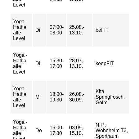
Level
Yoga -
Hatha
07:00-
25.08.-
4/ 
Di
beFIT
alle
08:00
13.10.
7/
Level
Yoga -
6/ 
Hatha
15:30-
28.07.-
Di
keepFIT
9/
alle
17:00
13.10.
10
Level
Yoga -
Kita
6/ 
Hatha
18:00-
26.08.-
Mi
Springfrosch,
9/
alle
19:30
30.09.
Golm
10
Level
Yoga -
N.P.,
6/ 
Hatha
16:00-
03.09.-
Do
Wohnheim T3,
9/
alle
17:30
15.10.
Sportraum
10
Level