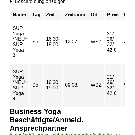
Beschreibung anzeigen
Name
Tag
Zeit
Zeitraum
Ort
Preis
Buc
SUP
Yoga
21/
*NEU*
16:30-
26/
So
12.07.
WSZ
abge
SUP
19:00
32/
Yoga
42 €
3
SUP
Yoga
21/
*NEU*
16:30-
26/
So
09.08.
WSZ
Warte
SUP
19:00
32/
Yoga
42 €
4
Business Yoga
Beschäftigte/Anmeld.
Ansprechpartner