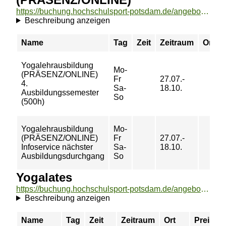
https://buchung.hochschulsport-potsdam.de/angebote/aktueller_zeitraum/_Yogalehrausbildung__PRAeSENZ_ONLINE_.html
Beschreibung anzeigen
Name
Tag
Zeit
Zeitraum
Ort
Yogalehrausbildung
Mo-
(PRÄSENZ/ONLINE)
Fr
27.07.-
4.
Sa-
18.10.
Ausbildungssemester
So
(500h)
Yogalehrausbildung
Mo-
(PRÄSENZ/ONLINE)
Fr
27.07.-
Infoservice nächster
Sa-
18.10.
Ausbildungsdurchgang
So
Yogalates
https://buchung.hochschulsport-potsdam.de/angebote/aktueller_zeitraum/_Yogalates.html
Beschreibung anzeigen
Name
Tag
Zeit
Zeitraum
Ort
Preis