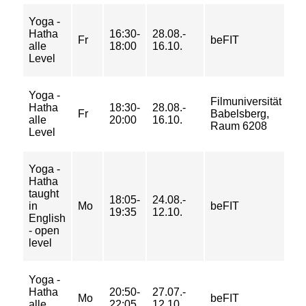
Yoga -
23
Hatha
16:30-
28.08.-
37
Fr
beFIT
alle
18:00
16.10.
44
Level
50
Yoga -
23
Filmuniversität
Hatha
18:30-
28.08.-
37
Fr
Babelsberg,
alle
20:00
16.10.
44
Raum 6208
Level
50
Yoga -
Hatha
taught
6/ 
18:05-
24.08.-
in
Mo
beFIT
9/
19:35
12.10.
English
10
- open
level
Yoga -
Hatha
20:50-
27.07.-
5/ 
Mo
beFIT
alle
22:05
12.10.
8/