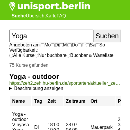
Suche
Übersicht
Karte
FAQ
Angeboten am:
Mo
Di
Mi
Do
Fr
Sa
So
Verfügbarkeit:
Alle Kurse
Nur buchbare
Buchbar & Warteliste
75 Kurse gefunden
Yoga - outdoor
https://zeh2.zeh.hu-berlin.de/sportarten/aktueller_zeitraum/_Yoga_-_outdoor.html
Beschreibung anzeigen
Name
Tag
Zeit
Zeitraum
Ort
Preis
Yoga -
outdoor
22/
Vinyasa
18:00-
28.07.-
38/
Di
Mauerpark
Yoga
19:30
08.09.
48/