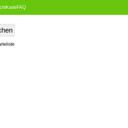
cht
Karte
FAQ
teliste