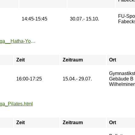
FU-Spo
14:45-15:45
30.07.- 15.10.
Fabeck
https://sport.htw-berlin.de/angebote/aktueller_zeitraum/_Yoga__Hatha-Yoga_.html
Zeit
Zeitraum
Ort
Gymnastikst
16:00-17:25
15.04.- 29.07.
Gebäude B 
Wilhelminen
oga_Pilates.html
Zeit
Zeitraum
Ort