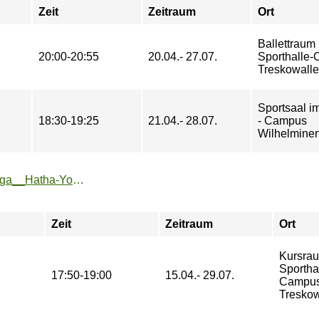
Zeit
Zeitraum
Ort
Ballettraum 
20:00-20:55
20.04.- 27.07.
Sporthalle
Treskowall
Sportsaal 
18:30-19:25
21.04.- 28.07.
- Campus
Wilhelminen
https://sport.htw-berlin.de/angebote/aktueller_zeitraum/_Yoga__Hatha-Yoga__fuer_FLINTA_.html
Zeit
Zeitraum
Ort
Kursrau
Sporthal
17:50-19:00
15.04.- 29.07.
Campu
Treskow