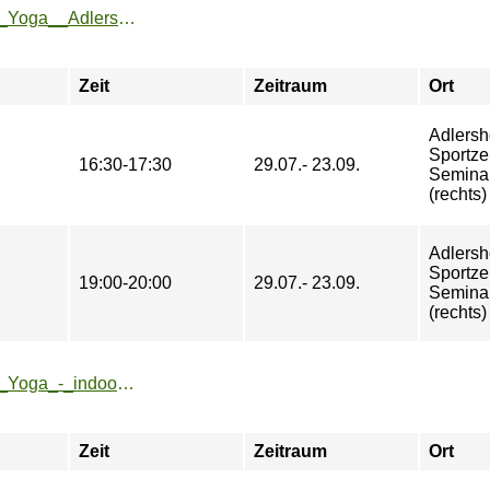
https://zeh2.zeh.hu-berlin.de/sportarten/aktueller_zeitraum/_Yoga__Adlershof_.html
Zeit
Zeitraum
Ort
Adlersh
Sportze
16:30-17:30
29.07.- 23.09.
Semina
(rechts)
Adlersh
Sportze
19:00-20:00
29.07.- 23.09.
Semina
(rechts)
https://zeh2.zeh.hu-berlin.de/sportarten/aktueller_zeitraum/_Yoga_-_indoor.html
Zeit
Zeitraum
Ort