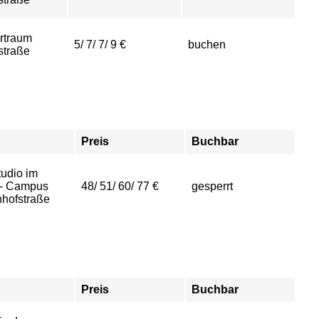
rtraum
5/ 7/ 7/ 9 €
buchen
straße
Preis
Buchbar
udio im
- Campus
48/ 51/ 60/ 77 €
gesperrt
hofstraße
Preis
Buchbar