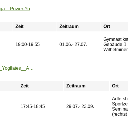
https://sport.htw-berlin.de/angebote/aktueller_zeitraum/_Yoga__Power-Yoga___NEU.html
Zeit
Zeitraum
Ort
Gymnastikst
19:00-19:55
01.06.- 27.07.
Gebäude B 
Wilhelminen
https://zeh2.zeh.hu-berlin.de/sportarten/aktueller_zeitraum/_Yogilates__Adlershof_.html
Zeit
Zeitraum
Ort
Adlersh
Sportze
17:45-18:45
29.07.- 23.09.
Semina
(rechts)