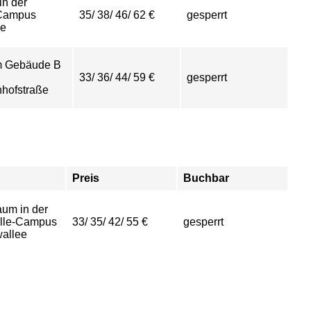
in der
-Campus
35/ 38/ 46/ 62 €
gesperrt
ee
im Gebäude B
33/ 36/ 44/ 59 €
gesperrt
hofstraße
Preis
Buchbar
aum in der
alle-Campus
33/ 35/ 42/ 55 €
gesperrt
allee