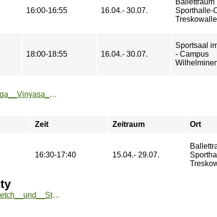
Ballettraum 
16:00-16:55
16.04.- 30.07.
Sporthalle
Treskowall
Sportsaal 
18:00-18:55
16.04.- 30.07.
- Campus
Wilhelminen
https://sport.htw-berlin.de/angebote/aktueller_zeitraum/_Yoga__Vinyasa_Flow_.html
Zeit
Zeitraum
Ort
Ballettr
16:30-17:40
15.04.- 29.07.
Sporth
Treskow
ty
https://sport.htw-berlin.de/angebote/aktueller_zeitraum/_Stretch__und__Strenght__Improve_Flexibility.html