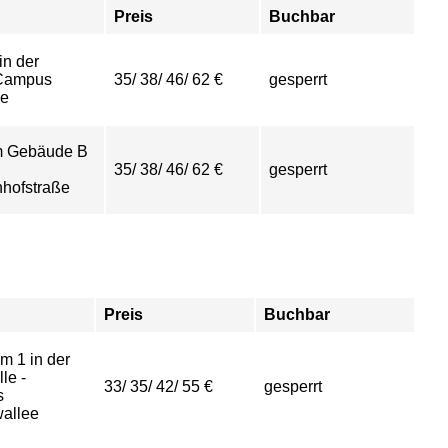
Preis
Buchbar
in der
-Campus
35/ 38/ 46/ 62 €
gesperrt
ee
im Gebäude B
35/ 38/ 46/ 62 €
gesperrt
hofstraße
Preis
Buchbar
m 1 in der
le -
33/ 35/ 42/ 55 €
gesperrt
s
allee