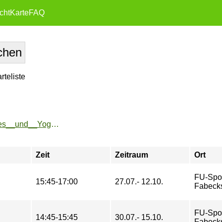
cht
Karte
FAQ
teliste
https://www.fu-sport.de/angebote/aktueller_zeitraum/_Pilates__und__Yoga.html
Zeit
Zeitraum
Ort
FU-Spo
15:45-17:00
27.07.- 12.10.
Fabeck
FU-Spo
14:45-15:45
30.07.- 15.10.
Fabeck