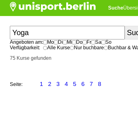
Suche
Übersi
Angeboten am:
Mo
Di
Mi
Do
Fr
Sa
So
Verfügbarkeit:
Alle Kurse
Nur buchbare
Buchbar & War
75 Kurse gefunden
1
2
3
4
5
6
7
8
Seite: