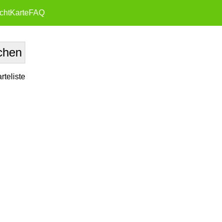
cht
Karte
FAQ
teliste