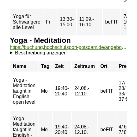
Yoga für
7/ 9/
13:30-
11.09.-
Schwangere
Fr
beFIT
10/
15:00
16.10.
alle Level
11 €
Yoga - Meditation
https://buchung.hochschulsport-potsdam.de/angebote/aktueller_zeitraum/_Yoga_-_Meditation.html
Beschreibung anzeigen
Name
Tag
Zeit
Zeitraum
Ort
Preis
Yoga -
17/
Meditation
19:40-
24.08.-
28/
taught in
Mo
beFIT
20:40
12.10.
33/
English -
37 €
open level
Yoga -
Meditation
19:40-
24.08.-
4/ 6/
taught in
Mo
beFIT
20:40
12.10.
7/ 8 €
English -