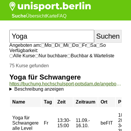
Suche
Übersicht
Karte
FAQ
Angeboten am:
Mo
Di
Mi
Do
Fr
Sa
So
Verfügbarkeit:
Alle Kurse
Nur buchbare
Buchbar & Warteliste
75 Kurse gefunden
Yoga für Schwangere
https://buchung.hochschulsport-potsdam.de/angebote/aktueller_zeitraum/_Yoga_fuer_Schwangere.html
Beschreibung anzeigen
Name
Tag
Zeit
Zeitraum
Ort
Preis
18/
Yoga für
13:30-
11.09.-
28/
Schwangere
Fr
beFIT
15:00
16.10.
34/
alle Level
38 €