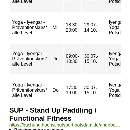
alle Level
Potsdam
Yoga - Iyengar -
Iyengar
18:30-
29.07.-
Präventionskurs*
Mi
Yoga
20:00
14.10.
alle Level
Potsdam
Yoga - Iyengar -
Iyengar
09:00-
30.07.-
Präventionskurs*
Do
Yoga
10:30
15.10.
alle Level
Potsdam
Yoga - Iyengar -
Iyengar
17:30-
30.07.-
Präventionskurs*
Do
Yoga
19:00
15.10.
alle Level
Potsdam
SUP - Stand Up Paddling /
Functional Fitness
https://buchung.hochschulsport-potsdam.de/angebote/aktueller_zeitraum/_SUP_-_Stand_Up_Paddling___Functional_Fitness.html