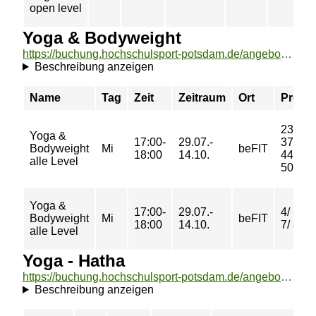
open level
Yoga & Bodyweight
https://buchung.hochschulsport-potsdam.de/angebote/aktueller_zeitraum/_Yoga__und__Bodyweight.html
Beschreibung anzeigen
Name
Tag
Zeit
Zeitraum
Ort
Preis
23/
Yoga &
17:00-
29.07.-
37/
Bodyweight
Mi
beFIT
18:00
14.10.
44/
alle Level
50 €
Yoga &
17:00-
29.07.-
4/ 6/
Bodyweight
Mi
beFIT
18:00
14.10.
7/ 8 €
alle Level
Yoga - Hatha
https://buchung.hochschulsport-potsdam.de/angebote/aktueller_zeitraum/_Yoga_-_Hatha.html
Beschreibung anzeigen