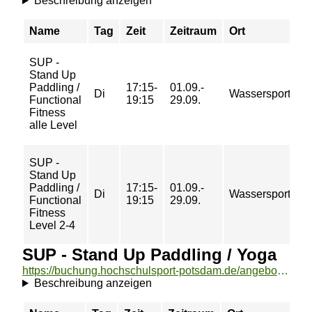
Beschreibung anzeigen
Name
Tag
Zeit
Zeitraum
Ort
SUP -
Stand Up
Paddling /
17:15-
01.09.-
Di
Wassersportzen
Functional
19:15
29.09.
Fitness
alle Level
SUP -
Stand Up
Paddling /
17:15-
01.09.-
Di
Wassersportzen
Functional
19:15
29.09.
Fitness
Level 2-4
SUP - Stand Up Paddling / Yoga
https://buchung.hochschulsport-potsdam.de/angebote/aktueller_zeitraum/_SUP_-_Stand_Up_Paddling___Yoga.html
Beschreibung anzeigen