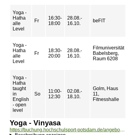
Yoga -
6/ 
Hatha
16:30-
28.08.-
Fr
beFIT
9/
alle
18:00
16.10.
10
Level
Yoga -
Filmuniversität
6/ 
Hatha
18:30-
28.08.-
Fr
Babelsberg,
9/
alle
20:00
16.10.
Raum 6208
10
Level
Yoga -
Hatha
taught
Golm, Haus
6/ 
11:00-
02.08.-
in
So
11,
9/
12:30
18.10.
English
Fitnesshalle
10
- open
level
Yoga - Vinyasa
https://buchung.hochschulsport-potsdam.de/angebote/aktueller_zeitraum/_Yoga_-_Vinyasa.html