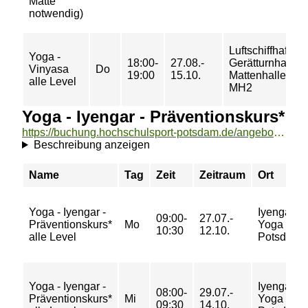
Matte
notwendig)
Luftschiffhafen,
Yoga -
18:00-
27.08.-
Gerätturnhalle,
Vinyasa
Do
19:00
15.10.
Mattenhalle
alle Level
MH2
Yoga - Iyengar - Präventionskurs*
https://buchung.hochschulsport-potsdam.de/angebote/aktueller_zeitraum/_Yoga_-_Iyengar_-_Praeventionskurs_.html
Beschreibung anzeigen
Name
Tag
Zeit
Zeitraum
Ort
Yoga - Iyengar -
Iyengar
09:00-
27.07.-
Präventionskurs*
Mo
Yoga
10:30
12.10.
alle Level
Potsdam
Yoga - Iyengar -
Iyengar
08:00-
29.07.-
Präventionskurs*
Mi
Yoga
09:30
14.10.