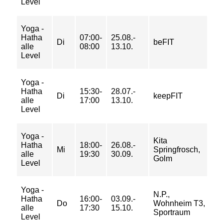
Level
Yoga -
Hatha
07:00-
25.08.-
4/ 
Di
beFIT
alle
08:00
13.10.
7/
Level
Yoga -
6/ 
Hatha
15:30-
28.07.-
Di
keepFIT
9/
alle
17:00
13.10.
10
Level
Yoga -
Kita
6/ 
Hatha
18:00-
26.08.-
Mi
Springfrosch,
9/
alle
19:30
30.09.
Golm
10
Level
Yoga -
N.P.,
6/ 
Hatha
16:00-
03.09.-
Do
Wohnheim T3,
9/
alle
17:30
15.10.
Sportraum
10
Level