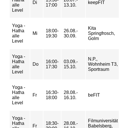
Di
keepFIT
alle
17:00
13.10.
74
Level
84
Yoga -
16
Kita
Hatha
18:00-
26.08.-
25
Mi
Springfrosch,
alle
19:30
30.09.
30
Golm
Level
34
Yoga -
23
N.P.,
Hatha
16:00-
03.09.-
37
Do
Wohnheim T3,
alle
17:30
15.10.
44
Sportraum
Level
50
Yoga -
23
Hatha
16:30-
28.08.-
37
Fr
beFIT
alle
18:00
16.10.
44
Level
50
Yoga -
23
Filmuniversität
Hatha
18:30-
28.08.-
37
Fr
Babelsberg,