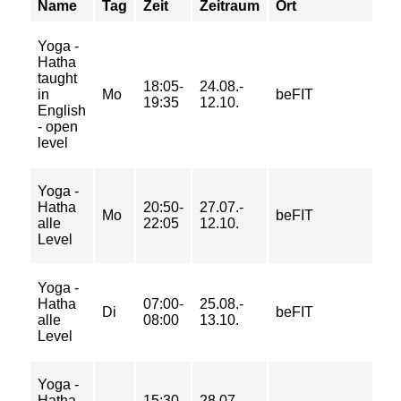
Name
Tag
Zeit
Zeitraum
Ort
Pr
Yoga -
Hatha
23
taught
18:05-
24.08.-
37
in
Mo
beFIT
19:35
12.10.
44
English
50
- open
level
Yoga -
34
Hatha
20:50-
27.07.-
54
Mo
beFIT
alle
22:05
12.10.
65
Level
73
Yoga -
17
Hatha
07:00-
25.08.-
28
Di
beFIT
alle
08:00
13.10.
33
Level
37
Yoga -
39
Hatha
15:30-
28.07.-
62