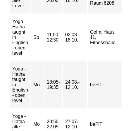
alle
20:00
16.10.
44
Raum 6208
Level
50
Yoga -
Hatha
39
taught
Golm, Haus
11:00-
02.08.-
62
in
So
11,
12:30
18.10.
74
English
Fitnesshalle
84
- open
level
Yoga -
Hatha
taught
6/ 
18:05-
24.08.-
in
Mo
beFIT
9/
19:35
12.10.
English
10
- open
level
Yoga -
Hatha
20:50-
27.07.-
5/ 
Mo
beFIT
alle
22:05
12.10.
8/