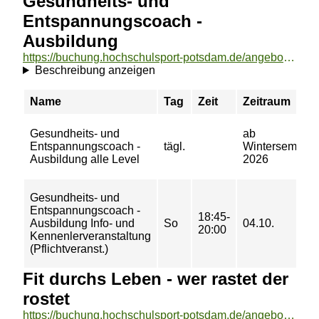
Gesundheits- und
Entspannungscoach -
Ausbildung
https://buchung.hochschulsport-potsdam.de/angebote/aktueller_zeitraum/_Gesundheits-_und_Entspannungscoach_-_Ausbildung.html
Beschreibung anzeigen
Name
Tag
Zeit
Zeitraum
Gesundheits- und
ab
Entspannungscoach -
tägl.
Wintersemeste
Ausbildung alle Level
2026
Gesundheits- und
Entspannungscoach -
18:45-
Ausbildung Info- und
So
04.10.
20:00
Kennenlerveranstaltung
(Pflichtveranst.)
Fit durchs Leben - wer rastet der
rostet
https://buchung.hochschulsport-potsdam.de/angebote/aktueller_zeitraum/_Fit_durchs_Leben_-_wer_rastet_der_rostet.html