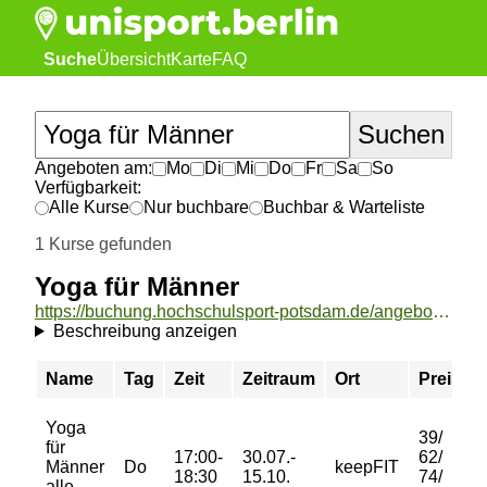
Suche
Übersicht
Karte
FAQ
Angeboten am:
Mo
Di
Mi
Do
Fr
Sa
So
Verfügbarkeit:
Alle Kurse
Nur buchbare
Buchbar & Warteliste
1 Kurse gefunden
Yoga für Männer
https://buchung.hochschulsport-potsdam.de/angebote/aktueller_zeitraum/_Yoga_fuer_Maenner.html
Beschreibung anzeigen
Name
Tag
Zeit
Zeitraum
Ort
Preis
Yoga
39/
für
17:00-
30.07.-
62/
Männer
Do
keepFIT
18:30
15.10.
74/
alle