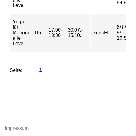
84 €
Level
Yoga
für
6/ 8/
17:00-
30.07.-
Männer
Do
keepFIT
9/
18:30
15.10.
alle
10 €
Level
1
Seite:
Impressum