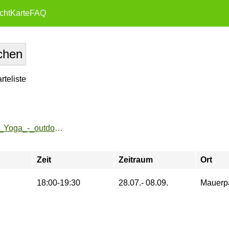
cht
Karte
FAQ
teliste
https://zeh2.zeh.hu-berlin.de/sportarten/aktueller_zeitraum/_Yoga_-_outdoor.html
Zeit
Zeitraum
Ort
18:00-19:30
28.07.- 08.09.
Mauerp