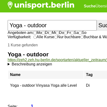
Suche
Übersi
Angeboten am:
Mo
Di
Mi
Do
Fr
Sa
So
Verfügbarkeit:
Alle Kurse
Nur buchbare
Buchbar & War
1 Kurse gefunden
Yoga - outdoor
Beschreibung anzeigen
Name
Tag
Yoga - outdoor Vinyasa Yoga alle Level
Di
1
Seite: