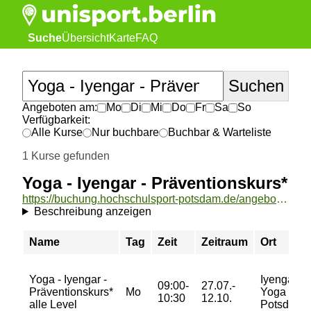
Suche
Übersicht
Karte
FAQ
Angeboten am:
Mo
Di
Mi
Do
Fr
Sa
So
Verfügbarkeit:
Alle Kurse
Nur buchbare
Buchbar & Warteliste
1 Kurse gefunden
Yoga - Iyengar - Präventionskurs*
https://buchung.hochschulsport-potsdam.de/angebote/aktueller_zeitraum/_Yoga_-_Iyengar_-_Praeventionskurs_.html
Beschreibung anzeigen
Name
Tag
Zeit
Zeitraum
Ort
Yoga - Iyengar -
Iyengar
09:00-
27.07.-
Präventionskurs*
Mo
Yoga
10:30
12.10.
alle Level
Potsdam