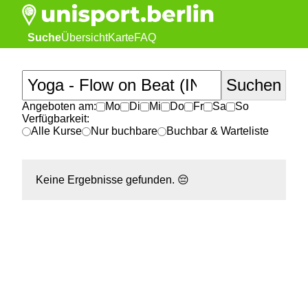
Suche
Übersicht
Karte
FAQ
Angeboten am:
Mo
Di
Mi
Do
Fr
Sa
So
Verfügbarkeit:
Alle Kurse
Nur buchbare
Buchbar & Warteliste
Keine Ergebnisse gefunden.
😔