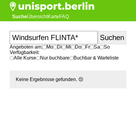
Suche
Übersicht
Karte
FAQ
Angeboten am:
Mo
Di
Mi
Do
Fr
Sa
So
Verfügbarkeit:
Alle Kurse
Nur buchbare
Buchbar & Warteliste
Keine Ergebnisse gefunden.
😔