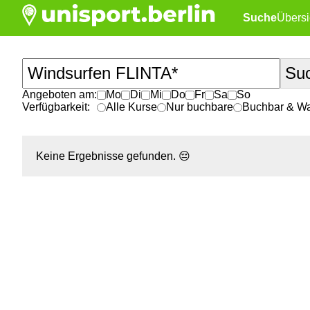
Suche
Übersi
Angeboten am:
Mo
Di
Mi
Do
Fr
Sa
So
Verfügbarkeit:
Alle Kurse
Nur buchbare
Buchbar & War
Keine Ergebnisse gefunden.
😔