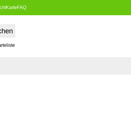
cht
Karte
FAQ
teliste