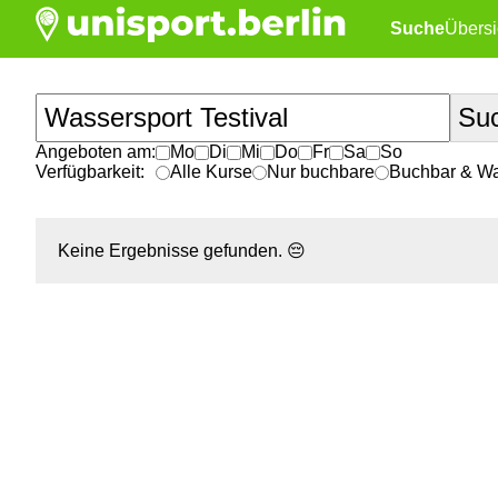
Suche
Übersi
Angeboten am:
Mo
Di
Mi
Do
Fr
Sa
So
Verfügbarkeit:
Alle Kurse
Nur buchbare
Buchbar & War
Keine Ergebnisse gefunden.
😔