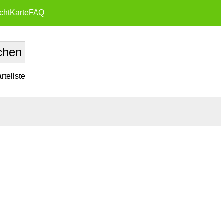
cht
Karte
FAQ
teliste