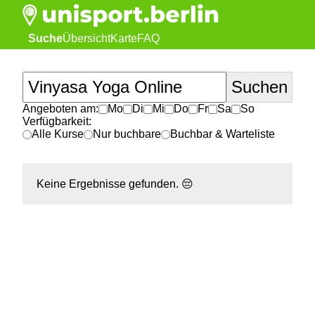
Suche
Übersicht
Karte
FAQ
Angeboten am:
Mo
Di
Mi
Do
Fr
Sa
So
Verfügbarkeit:
Alle Kurse
Nur buchbare
Buchbar & Warteliste
Keine Ergebnisse gefunden.
😔