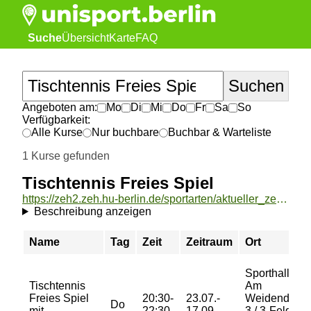
Suche
Übersicht
Karte
FAQ
Angeboten am:
Mo
Di
Mi
Do
Fr
Sa
So
Verfügbarkeit:
Alle Kurse
Nur buchbare
Buchbar & Warteliste
1 Kurse gefunden
Tischtennis Freies Spiel
https://zeh2.zeh.hu-berlin.de/sportarten/aktueller_zeitraum/_Tischtennis_Freies_Spiel.html
Beschreibung anzeigen
Name
Tag
Zeit
Zeitraum
Ort
Sporthalle
Tischtennis
Am
Freies Spiel
20:30-
23.07.-
Weidendam
Do
mit
22:30
17.09.
3 / 3-Feld