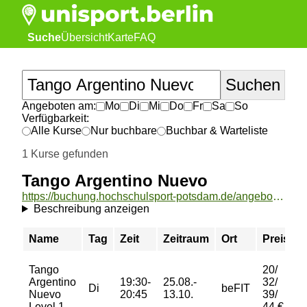
Suche
Übersicht
Karte
FAQ
Angeboten am:
Mo
Di
Mi
Do
Fr
Sa
So
Verfügbarkeit:
Alle Kurse
Nur buchbare
Buchbar & Warteliste
1 Kurse gefunden
Tango Argentino Nuevo
https://buchung.hochschulsport-potsdam.de/angebote/aktueller_zeitraum/_Tango_Argentino_Nuevo.html
Beschreibung anzeigen
Name
Tag
Zeit
Zeitraum
Ort
Preis
Tango
20/
Argentino
19:30-
25.08.-
32/
Di
beFIT
Nuevo
20:45
13.10.
39/
Level 1
44 €