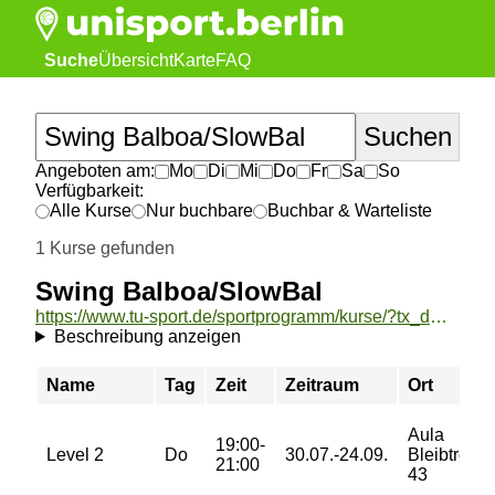
Suche
Übersicht
Karte
FAQ
Angeboten am:
Mo
Di
Mi
Do
Fr
Sa
So
Verfügbarkeit:
Alle Kurse
Nur buchbare
Buchbar & Warteliste
1 Kurse gefunden
Swing Balboa/SlowBal
https://www.tu-sport.de/sportprogramm/kurse/?tx_dwzeh_courses%5Baction%5D=show&tx_dwzeh_courses%5BsportsDescription%5D=1448&cHash=33f46027063529a292c2a52ace944a93
Beschreibung anzeigen
Name
Tag
Zeit
Zeitraum
Ort
Aula
19:00-
Level 2
Do
30.07.-24.09.
Bleibtreustr
21:00
43