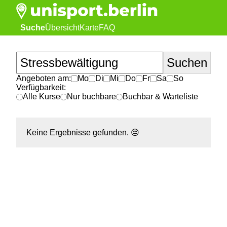
Suche
Übersicht
Karte
FAQ
Angeboten am:
Mo
Di
Mi
Do
Fr
Sa
So
Verfügbarkeit:
Alle Kurse
Nur buchbare
Buchbar & Warteliste
Keine Ergebnisse gefunden.
😔