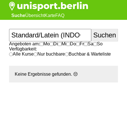
Suche
Übersicht
Karte
FAQ
Angeboten am:
Mo
Di
Mi
Do
Fr
Sa
So
Verfügbarkeit:
Alle Kurse
Nur buchbare
Buchbar & Warteliste
Keine Ergebnisse gefunden.
😔