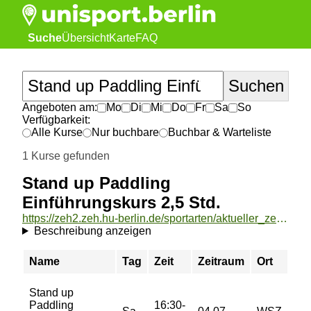
Suche
Übersicht
Karte
FAQ
Angeboten am:
Mo
Di
Mi
Do
Fr
Sa
So
Verfügbarkeit:
Alle Kurse
Nur buchbare
Buchbar & Warteliste
1 Kurse gefunden
Stand up Paddling
Einführungskurs 2,5 Std.
https://zeh2.zeh.hu-berlin.de/sportarten/aktueller_zeitraum/_Stand_up_Paddling_Einfuehrungskurs_2_5_Std_.html
Beschreibung anzeigen
Name
Tag
Zeit
Zeitraum
Ort
Pre
Stand up
21/
Paddling
16:30-
26/