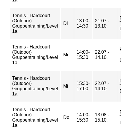
Tennis - Hardcourt
FU-
(Outdoor)
13:00-
21.07.-
Di
Tenn
Gruppentraining/Level
14:30
13.10.
Dah
1a
Tennis - Hardcourt
FU-
(Outdoor)
14:00-
22.07.-
Mi
Tenn
Gruppentraining/Level
15:30
14.10.
Dah
1a
Tennis - Hardcourt
FU-
(Outdoor)
15:30-
22.07.-
Mi
Tenn
Gruppentraining/Level
17:00
14.10.
Dah
1a
Tennis - Hardcourt
FU-
(Outdoor)
14:00-
13.08.-
Do
Tenn
Gruppentraining/Level
15:30
15.10.
Dah
1a