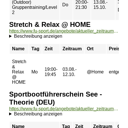
(Outdoor)
20:00-
13.08.-
Do
Tenn
Gruppentraining/Level
21:30
15.10.
Dah
2
Stretch & Relax @ HOME
https://www.fu-sport.de/angebote/aktueller_zeitraum/_Stretch__und__Relax___HOME.html
Beschreibung anzeigen
Name
Tag
Zeit
Zeitraum
Ort
Preis
Stretch
&
19:00-
03.08.-
Relax
Mo
@Home
entgeltfre
19:45
12.10.
@
HOME
Sportbootführerschein See -
Theorie (DEU)
https://www.fu-sport.de/angebote/aktueller_zeitraum/_Sportbootfuehrerschein_See_-_Theorie__DEU_.html
Beschreibung anzeigen
Name
Tag
Zeit
Zeitraum
Ort