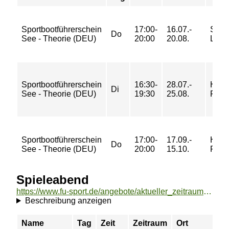
Sportbootführerschein
17:00-
16.07.-
Semi
Do
See - Theorie (DEU)
20:00
20.08.
L116
Sportbootführerschein
16:30-
28.07.-
Holz
Di
See - Theorie (DEU)
19:30
25.08.
Raum
Sportbootführerschein
17:00-
17.09.-
Holz
Do
See - Theorie (DEU)
20:00
15.10.
Raum
Spieleabend
https://www.fu-sport.de/angebote/aktueller_zeitraum/_Spieleabend.html
Beschreibung anzeigen
Name
Tag
Zeit
Zeitraum
Ort
P