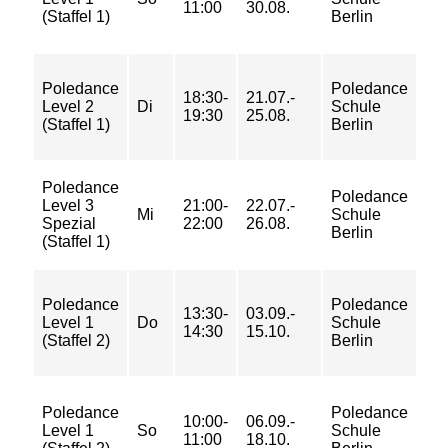
11:00
30.08.
95/
(Staffel 1)
Berlin
11
72/
Poledance
Poledance
18:30-
21.07.-
95/
Level 2
Di
Schule
19:30
25.08.
95/
(Staffel 1)
Berlin
11
Poledance
90/
Poledance
Level 3
21:00-
22.07.-
10
Mi
Schule
Spezial
22:00
26.08.
10
Berlin
(Staffel 1)
12
84/
Poledance
Poledance
13:30-
03.09.-
10
Level 1
Do
Schule
14:30
15.10.
10
(Staffel 2)
Berlin
12
84/
Poledance
Poledance
10:00-
06.09.-
10
Level 1
So
Schule
11:00
18.10.
10