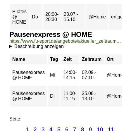
Pilates
20:00-
23.07.-
@
Do
@Home
entgeltfre
20:30
15.10.
HOME
Pausenexpress @ HOME
https://www.fu-sport.de/angebote/aktueller_zeitraum/_Pausenexpress___HOME.html
Beschreibung anzeigen
Name
Tag
Zeit
Zeitraum
Ort
Pausenexpress
14:00-
02.09.-
Mi
@Home
@ HOME
14:15
07.10.
Pausenexpress
11:00-
25.08.-
Di
@Home
@ HOME
11:15
13.10.
Seite:
1
2
3
4
5
6
7
8
9
10
11