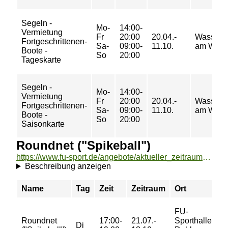
Segeln -
Mo-
14:00-
Vermietung
Fr
20:00
20.04.-
Wassersp
Fortgeschrittenen-
Sa-
09:00-
11.10.
am Wan
Boote -
So
20:00
Tageskarte
Segeln -
Mo-
14:00-
Vermietung
Fr
20:00
20.04.-
Wassersp
Fortgeschrittenen-
Sa-
09:00-
11.10.
am Wan
Boote -
So
20:00
Saisonkarte
Roundnet ("Spikeball")
https://www.fu-sport.de/angebote/aktueller_zeitraum/_Roundnet___Spikeball__.html
Beschreibung anzeigen
Name
Tag
Zeit
Zeitraum
Ort
P
FU-
3
Roundnet
17:00-
21.07.-
Sporthalle
4
Di