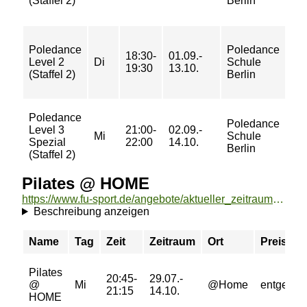
(Staffel 2)
Berlin
12
84/
Poledance
Poledance
18:30-
01.09.-
10
Level 2
Di
Schule
19:30
13.10.
10
(Staffel 2)
Berlin
12
Poledance
10
Poledance
Level 3
21:00-
02.09.-
11
Mi
Schule
Spezial
22:00
14.10.
11
Berlin
(Staffel 2)
13
Pilates @ HOME
https://www.fu-sport.de/angebote/aktueller_zeitraum/_Pilates___HOME.html
Beschreibung anzeigen
Name
Tag
Zeit
Zeitraum
Ort
Preis
Pilates
20:45-
29.07.-
@
Mi
@Home
entgeltfre
21:15
14.10.
HOME