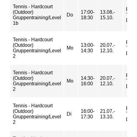
Tennis - Hardcourt
FU-
(Outdoor)
17:00-
13.08.-
Do
Tenn
Gruppentraining/Level
18:30
15.10.
Dah
1b
Tennis - Hardcourt
FU-
(Outdoor)
13:00-
20.07.-
Mo
Tenn
Gruppentraining/Level
14:30
12.10.
Dah
2
Tennis - Hardcourt
FU-
(Outdoor)
14:30-
20.07.-
Mo
Tenn
Gruppentraining/Level
16:00
12.10.
Dah
2
Tennis - Hardcourt
FU-
(Outdoor)
16:00-
21.07.-
Di
Tenn
Gruppentraining/Level
17:30
13.10.
Dah
2