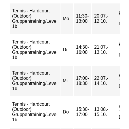
Tennis - Hardcourt
FU-
(Outdoor)
11:30-
20.07.-
Mo
Tenn
Gruppentraining/Level
13:00
12.10.
Dah
1b
Tennis - Hardcourt
FU-
(Outdoor)
14:30-
21.07.-
Di
Tenn
Gruppentraining/Level
16:00
13.10.
Dah
1b
Tennis - Hardcourt
FU-
(Outdoor)
17:00-
22.07.-
Mi
Tenn
Gruppentraining/Level
18:30
14.10.
Dah
1b
Tennis - Hardcourt
FU-
(Outdoor)
15:30-
13.08.-
Do
Tenn
Gruppentraining/Level
17:00
15.10.
Dah
1b