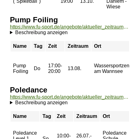
("Spikeball")
19:00
13.10.
Dahlem -
4
Wiese
6
Pump Foiling
https://www.fu-sport.de/angebote/aktueller_zeitraum/_Pump_Foiling.html
Beschreibung anzeigen
Name
Tag
Zeit
Zeitraum
Ort
Pump
17:00-
Wassersportzentrum
Do
13.08.
Foiling
20:00
am Wannsee
Poledance
https://www.fu-sport.de/angebote/aktueller_zeitraum/_Poledance.html
Beschreibung anzeigen
Name
Tag
Zeit
Zeitraum
Ort
Pr
72/
Poledance
Poledance
10:00-
26.07.-
95/
Level 1
So
Schule