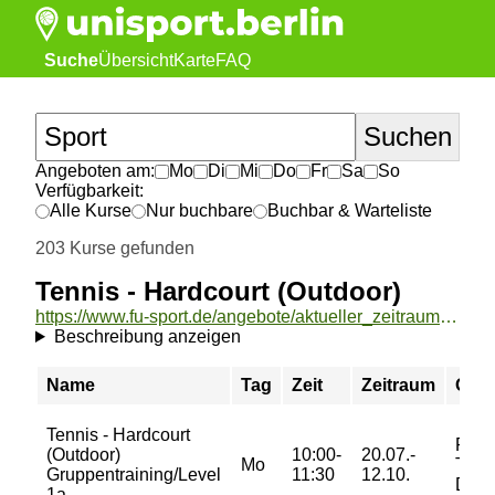
Suche
Übersicht
Karte
FAQ
Angeboten am:
Mo
Di
Mi
Do
Fr
Sa
So
Verfügbarkeit:
Alle Kurse
Nur buchbare
Buchbar & Warteliste
203 Kurse gefunden
Tennis - Hardcourt (Outdoor)
https://www.fu-sport.de/angebote/aktueller_zeitraum/_Tennis_-_Hardcourt__Outdoor_.html
Beschreibung anzeigen
Name
Tag
Zeit
Zeitraum
Ort
Tennis - Hardcourt
FU-
(Outdoor)
10:00-
20.07.-
Mo
Tenn
Gruppentraining/Level
11:30
12.10.
Dah
1a