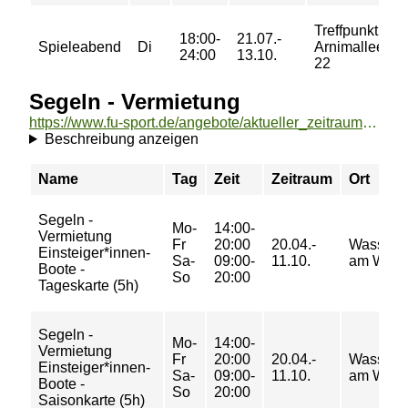
Treffpunkt
18:00-
21.07.-
Spieleabend
Di
Arnimallee
e
24:00
13.10.
22
Segeln - Vermietung
https://www.fu-sport.de/angebote/aktueller_zeitraum/_Segeln_-_Vermietung.html
Beschreibung anzeigen
Name
Tag
Zeit
Zeitraum
Ort
Segeln -
Mo-
14:00-
Vermietung
Fr
20:00
20.04.-
Wassersp
Einsteiger*innen-
Sa-
09:00-
11.10.
am Wan
Boote -
So
20:00
Tageskarte (5h)
Segeln -
Mo-
14:00-
Vermietung
Fr
20:00
20.04.-
Wassersp
Einsteiger*innen-
Sa-
09:00-
11.10.
am Wan
Boote -
So
20:00
Saisonkarte (5h)