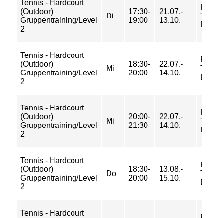
Tennis - Hardcourt
FU-
(Outdoor)
17:30-
21.07.-
Di
Tenn
Gruppentraining/Level
19:00
13.10.
Dah
2
Tennis - Hardcourt
FU-
(Outdoor)
18:30-
22.07.-
Mi
Tenn
Gruppentraining/Level
20:00
14.10.
Dah
2
Tennis - Hardcourt
FU-
(Outdoor)
20:00-
22.07.-
Mi
Tenn
Gruppentraining/Level
21:30
14.10.
Dah
2
Tennis - Hardcourt
FU-
(Outdoor)
18:30-
13.08.-
Do
Tenn
Gruppentraining/Level
20:00
15.10.
Dah
2
Tennis - Hardcourt
FU-