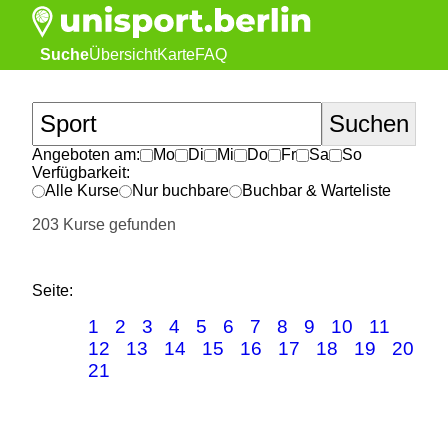
Suche
Übersicht
Karte
FAQ
Angeboten am:
Mo
Di
Mi
Do
Fr
Sa
So
Verfügbarkeit:
Alle Kurse
Nur buchbare
Buchbar & Warteliste
203 Kurse gefunden
Seite:
1
2
3
4
5
6
7
8
9
10
11
12
13
14
15
16
17
18
19
20
21