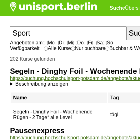
Suche
Übersi
Angeboten am:
Mo
Di
Mi
Do
Fr
Sa
So
Verfügbarkeit:
Alle Kurse
Nur buchbare
Buchbar & War
202 Kurse gefunden
Segeln - Dinghy Foil - Wochenende 
Beschreibung anzeigen
Name
Tag
Segeln - Dinghy Foil - Wochenende
tägl.
Rügen - 2 Tage* alle Level
Pausenexpress