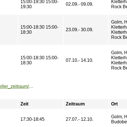
15:00-19:30 15:00-
Kletter
02.09.- 09.09.
19:30
Rock Be
Golm, H
15:00-18:30 15:00-
Kletterh
23.09.- 30.09.
18:30
Kletter
Rock Be
Golm, H
15:00-18:30 15:00-
Kletterh
07.10.- 14.10.
18:30
Kletter
Rock Be
https://buchung.hochschulsport-potsdam.de/angebote/aktueller_zeitraum/_Kickboxen.html
Zeit
Zeitraum
Ort
Golm, H
17:30-18:45
27.07.- 12.10.
Budobe