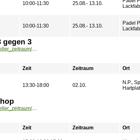
Padel P
10:00-11:30
25.08.- 13.10.
Lackfab
Padel P
10:00-11:30
25.08.- 13.10.
Lackfab
3 gegen 3
https://buchung.hochschulsport-potsdam.de/angebote/aktueller_zeitraum/_Match__und__Sweat_-_Basketball-Turnier_3_gegen_3.html
Zeit
Zeitraum
Ort
N.P., Sp
13:30-18:00
02.10.
Hartplat
shop
https://buchung.hochschulsport-potsdam.de/angebote/aktueller_zeitraum/_Kletterschein_-_DAV_-_Bildungsworkshop.html
Zeit
Zeitraum
Ort