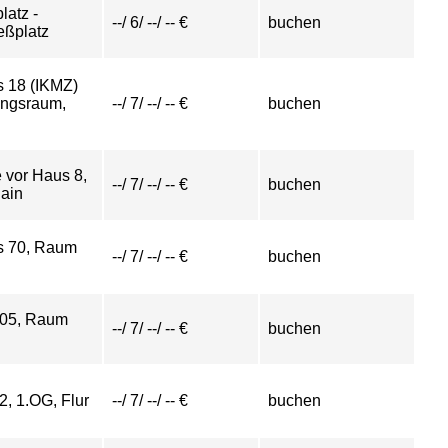
latz -
--/ 6/ --/ -- €
buchen
eßplatz
 18 (IKMZ)
ungsraum,
--/ 7/ --/ -- €
buchen
 vor Haus 8,
--/ 7/ --/ -- €
buchen
ain
s 70, Raum
--/ 7/ --/ -- €
buchen
 05, Raum
--/ 7/ --/ -- €
buchen
2, 1.OG, Flur
--/ 7/ --/ -- €
buchen