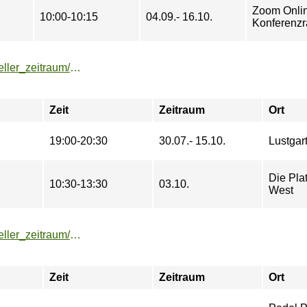
Zoom Onli
10:00-10:15
04.09.- 16.10.
Konferenz
https://buchung.hochschulsport-potsdam.de/angebote/aktueller_zeitraum/_Parkour.html
Zeit
Zeitraum
Ort
19:00-20:30
30.07.- 15.10.
Lustgar
Die Pla
10:30-13:30
03.10.
West
https://buchung.hochschulsport-potsdam.de/angebote/aktueller_zeitraum/_Padel__-_Spielkurs.html
Zeit
Zeitraum
Ort