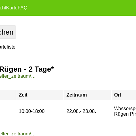
cht
Karte
FAQ
teliste
Rügen - 2 Tage*
https://buchung.hochschulsport-potsdam.de/angebote/aktueller_zeitraum/_Segeln_-_Dinghy_Foil_-_Wochenende_Ruegen_-_2_Tage_.html
Zeit
Zeitraum
Ort
Wasserspo
10:00-18:00
22.08.- 23.08.
Rügen Pir
https://buchung.hochschulsport-potsdam.de/angebote/aktueller_zeitraum/_Pausenexpress.html