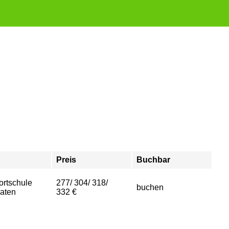
Preis
Buchbar
rtschule
277/ 304/ 318/
buchen
aten
332 €