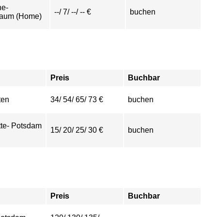
ne-
--/ 7/ --/ -- €
buchen
raum (Home)
Preis
Buchbar
ten
34/ 54/ 65/ 73 €
buchen
tte- Potsdam
15/ 20/ 25/ 30 €
buchen
Preis
Buchbar