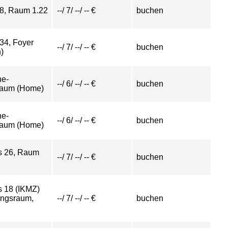
 8, Raum 1.22
--/ 7/ --/ -- €
buchen
 34, Foyer
--/ 7/ --/ -- €
buchen
)
ne-
--/ 6/ --/ -- €
buchen
raum (Home)
ne-
--/ 6/ --/ -- €
buchen
raum (Home)
s 26, Raum
--/ 7/ --/ -- €
buchen
 18 (IKMZ)
ungsraum,
--/ 7/ --/ -- €
buchen