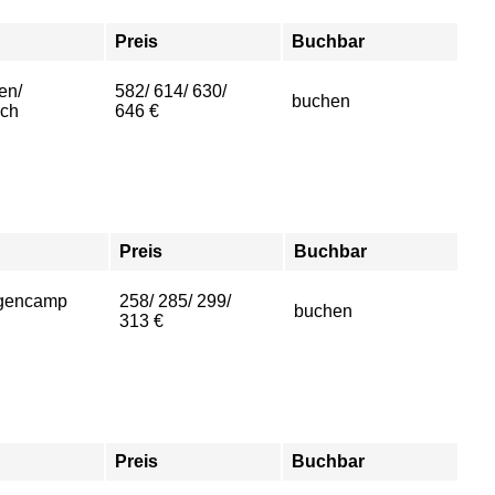
Preis
Buchbar
en/
582/ 614/ 630/
buchen
ich
646 €
Preis
Buchbar
gencamp
258/ 285/ 299/
buchen
313 €
Preis
Buchbar