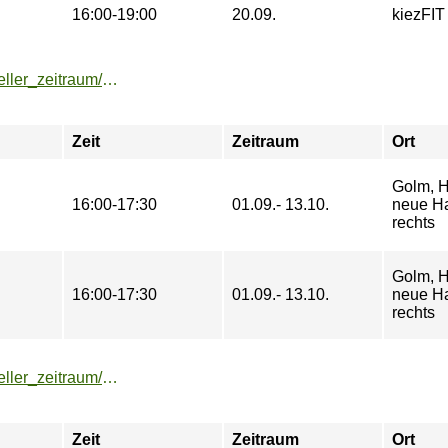
16:00-19:00
20.09.
kiezFIT
https://buchung.hochschulsport-potsdam.de/angebote/aktueller_zeitraum/_Volleyball_fuer_Kids.html
Zeit
Zeitraum
Ort
Golm, H
16:00-17:30
01.09.- 13.10.
neue Hal
rechts
Golm, H
16:00-17:30
01.09.- 13.10.
neue Hal
rechts
https://buchung.hochschulsport-potsdam.de/angebote/aktueller_zeitraum/_Volleyball_-_Trainingskurs__INDOOR_.html
Zeit
Zeitraum
Ort