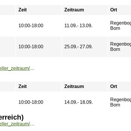
Zeit
Zeitraum
Ort
Regenbo
10:00-18:00
11.09.- 13.09.
Born
Regenbo
10:00-18:00
25.09.- 27.09.
Born
https://buchung.hochschulsport-potsdam.de/angebote/aktueller_zeitraum/_Wingfoil-Camp_Born_-_4_Tage_.html
Zeit
Zeitraum
Ort
Regenbo
10:00-18:00
14.09.- 18.09.
Born
erreich)
https://buchung.hochschulsport-potsdam.de/angebote/aktueller_zeitraum/_Wildwasserkajak_auf_der_Salza___Oesterreich_.html