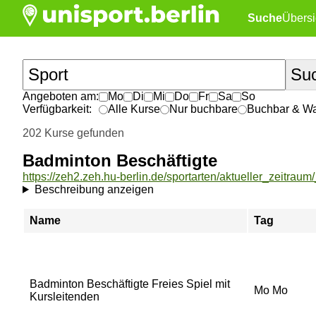
Suche
Übersi
Angeboten am:
Mo
Di
Mi
Do
Fr
Sa
So
Verfügbarkeit:
Alle Kurse
Nur buchbare
Buchbar & War
202 Kurse gefunden
Badminton Beschäftigte
Beschreibung anzeigen
Name
Tag
Badminton Beschäftigte Freies Spiel mit
Mo Mo
Kursleitenden