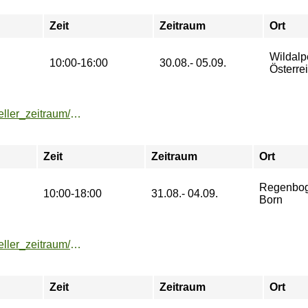
Zeit
Zeitraum
Ort
Wildalp
10:00-16:00
30.08.- 05.09.
Österre
https://buchung.hochschulsport-potsdam.de/angebote/aktueller_zeitraum/_Windsurf-Camp_Born_-_4_Tage_.html
Zeit
Zeitraum
Ort
Regenbo
10:00-18:00
31.08.- 04.09.
Born
https://buchung.hochschulsport-potsdam.de/angebote/aktueller_zeitraum/_West_Coast_Swing_-_Workshop.html
Zeit
Zeitraum
Ort