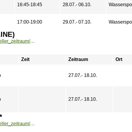
16:45-18:45
28.07.- 06.10.
Wasserspo
17:00-19:00
29.07.- 07.10.
Wasserspo
INE)
https://buchung.hochschulsport-potsdam.de/angebote/aktueller_zeitraum/_Yogalehrausbildung__PRAeSENZ_ONLINE_.html
Zeit
Zeitraum
Ort
o
27.07.- 18.10.
o
27.07.- 18.10.
*
https://buchung.hochschulsport-potsdam.de/angebote/aktueller_zeitraum/_Wingfoil-Wochenende_Born_-_3_Tage_.html