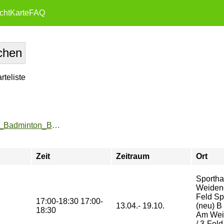
cht
Karte
FAQ
teliste
https://zeh2.zeh.hu-berlin.de/sportarten/aktueller_zeitraum/_Badminton_Beschaeftigte.html
Zeit
Zeitraum
Ort
Sportha
Weiden
Feld Sp
17:00-18:30 17:00-
13.04.- 19.10.
(neu) B
18:30
Am Wei
/ 3-Feld