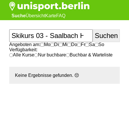
Suche
Übersicht
Karte
FAQ
Angeboten am:
Mo
Di
Mi
Do
Fr
Sa
So
Verfügbarkeit:
Alle Kurse
Nur buchbare
Buchbar & Warteliste
Keine Ergebnisse gefunden.
😔