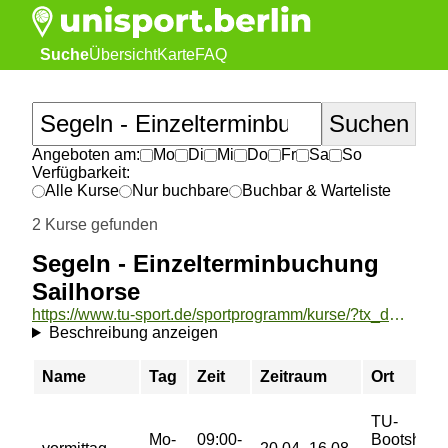
Suche
Übersicht
Karte
FAQ
Angeboten am:
Mo
Di
Mi
Do
Fr
Sa
So
Verfügbarkeit:
Alle Kurse
Nur buchbare
Buchbar & Warteliste
2 Kurse gefunden
Segeln - Einzelterminbuchung
Sailhorse
https://www.tu-sport.de/sportprogramm/kurse/?tx_dwzeh_courses%5Baction%5D=show&tx_dwzeh_courses%5BsportsDescription%5D=1289&cHash=0b86dfee13d06c7c4348976cf398fe4d
Beschreibung anzeigen
Name
Tag
Zeit
Zeitraum
Ort
TU-
Mo-
09:00-
Bootshaus