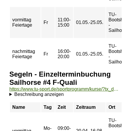
TU-
vormittag
11:00-
Bootshaus
Fr
01.05.-25.05.
Feiertage
15:00
-
Sailhorse
TU-
nachmittag
16:00-
Bootshaus
Fr
01.05.-25.05.
Feiertage
20:00
-
Sailhorse
Segeln - Einzelterminbuchung
Sailhorse #4 F-Quali
https://www.tu-sport.de/sportprogramm/kurse/?tx_dwzeh_courses%5Baction%5D=show&tx_dwzeh_courses%5BsportsDescription%5D=1290&cHash=15990e1bd965d872770f5f68c5525779
Beschreibung anzeigen
Name
Tag
Zeit
Zeitraum
Ort
TU-
Bootshaus
Mo-
09:00-
vormittag
20.04.-16.08.
-