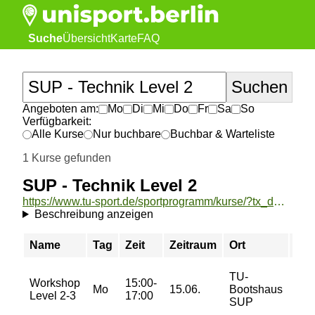
Suche
Übersicht
Karte
FAQ
Angeboten am:
Mo
Di
Mi
Do
Fr
Sa
So
Verfügbarkeit:
Alle Kurse
Nur buchbare
Buchbar & Warteliste
1 Kurse gefunden
SUP - Technik Level 2
https://www.tu-sport.de/sportprogramm/kurse/?tx_dwzeh_courses%5Baction%5D=show&tx_dwzeh_courses%5BsportsDescription%5D=1631&cHash=5d576a5300d7a7372d8d3d8cff2aa2d2
Beschreibung anzeigen
Name
Tag
Zeit
Zeitraum
Ort
Pre
TU-
Workshop
15:00-
20,
Mo
15.06.
Bootshaus
Level 2-3
17:00
€
SUP