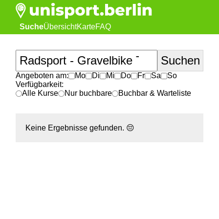
Suche
Übersicht
Karte
FAQ
Angeboten am:
Mo
Di
Mi
Do
Fr
Sa
So
Verfügbarkeit:
Alle Kurse
Nur buchbare
Buchbar & Warteliste
Keine Ergebnisse gefunden.
😔