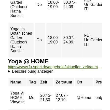
FU-
Garten
18:00-
30.07.-
Do
UniGardenin
(Outdoor)
19:00
24.09.
IT!
Hatha
Sunset
Yoga im
Botanischen
FU-
Garten
18:00-
30.07.-
Do
UniGardenin
(Outdoor)
19:00
24.09.
IT!
Hatha
Sunset
Yoga @ HOME
https://www.fu-sport.de/angebote/aktueller_zeitraum/_Yoga___HOME.html
Beschreibung anzeigen
Name
Tag
Zeit
Zeitraum
Ort
Preis
Yoga @
20:45-
27.07.-
HOME
Mo
@Home
entgeltfr
21:30
12.10.
Vinyasa