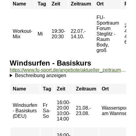
Name
Tag
Zeit
Zeitraum
Ort
Prei
FU-
Sportraum
29/
Forum
Workout-
19:30-
22.07.-
45/
Mi
Steglitz -
Mix
20:30
14.10.
45/
Raum
60 €
Body,
groß
Windsurfen - Basiskurs
https://www.fu-sport.de/angebote/aktueller_zeitraum/_Windsurfen_-_Basiskurs.html
Beschreibung anzeigen
Name
Tag
Zeit
Zeitraum
Ort
16:00-
Windsurfen
Fr
20:00
21.08.-
Wassersportzen
- Basiskurs
Sa-
10:00-
23.08.
am Wannsee
(DEU)
So
14:00
16:00-