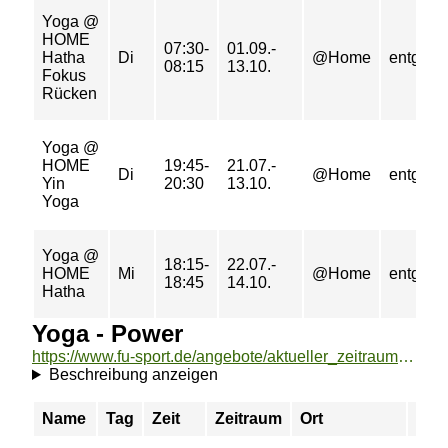
Yoga @
HOME
07:30-
01.09.-
Hatha
Di
@Home
entgeltfr
08:15
13.10.
Fokus
Rücken
Yoga @
HOME
19:45-
21.07.-
Di
@Home
entgeltfr
Yin
20:30
13.10.
Yoga
Yoga @
18:15-
22.07.-
HOME
Mi
@Home
entgeltfr
18:45
14.10.
Hatha
Yoga - Power
https://www.fu-sport.de/angebote/aktueller_zeitraum/_Yoga_-_Power.html
Beschreibung anzeigen
Name
Tag
Zeit
Zeitraum
Ort
Prei