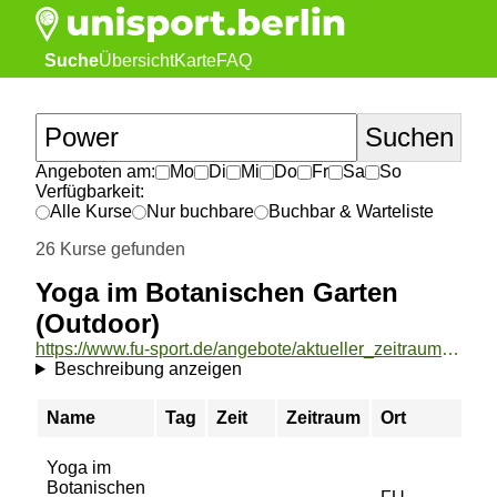
Suche
Übersicht
Karte
FAQ
Angeboten am:
Mo
Di
Mi
Do
Fr
Sa
So
Verfügbarkeit:
Alle Kurse
Nur buchbare
Buchbar & Warteliste
26 Kurse gefunden
Yoga im Botanischen Garten
(Outdoor)
https://www.fu-sport.de/angebote/aktueller_zeitraum/_Yoga_im_Botanischen_Garten__Outdoor_.html
Beschreibung anzeigen
Name
Tag
Zeit
Zeitraum
Ort
Yoga im
Botanischen