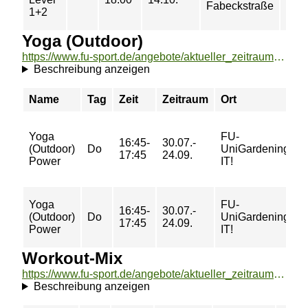
Fabeckstraße
1+2
Yoga (Outdoor)
https://www.fu-sport.de/angebote/aktueller_zeitraum/_Yoga__Outdoor_.html
Beschreibung anzeigen
Name
Tag
Zeit
Zeitraum
Ort
Yoga
FU-
16:45-
30.07.-
(Outdoor)
Do
UniGardening@
17:45
24.09.
Power
IT!
Yoga
FU-
16:45-
30.07.-
(Outdoor)
Do
UniGardening@
17:45
24.09.
Power
IT!
Workout-Mix
https://www.fu-sport.de/angebote/aktueller_zeitraum/_Workout-Mix.html
Beschreibung anzeigen