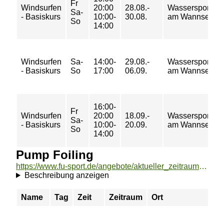
Fr
Windsurfen
20:00
28.08.-
Wassersportzen
Sa-
- Basiskurs
10:00-
30.08.
am Wannsee
So
14:00
Windsurfen
Sa-
14:00-
29.08.-
Wassersportzen
- Basiskurs
So
17:00
06.09.
am Wannsee
16:00-
Fr
Windsurfen
20:00
18.09.-
Wassersportzen
Sa-
- Basiskurs
10:00-
20.09.
am Wannsee
So
14:00
Pump Foiling
https://www.fu-sport.de/angebote/aktueller_zeitraum/_Pump_Foiling.html
Beschreibung anzeigen
Name
Tag
Zeit
Zeitraum
Ort