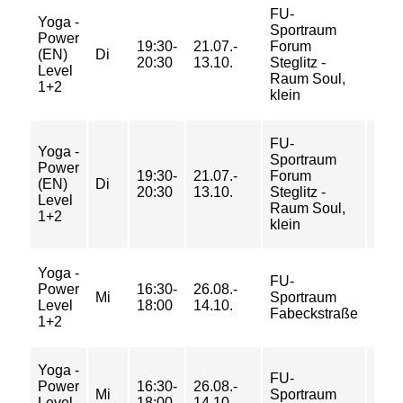
FU-
Yoga -
Sportraum
28/
Power
19:30-
21.07.-
Forum
43/
(EN)
Di
20:30
13.10.
Steglitz -
43/
Level
Raum Soul,
58 €
1+2
klein
FU-
Yoga -
Sportraum
Power
19:30-
21.07.-
Forum
4/ 5/
(EN)
Di
20:30
13.10.
Steglitz -
5/ 7
Level
Raum Soul,
1+2
klein
Yoga -
30/
FU-
Power
16:30-
26.08.-
46/
Mi
Sportraum
Level
18:00
14.10.
46/
Fabeckstraße
1+2
62 €
Yoga -
FU-
Power
16:30-
26.08.-
5/ 7/
Mi
Sportraum
Level
18:00
14.10.
7/ 9