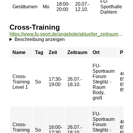
FU-
18:00-
20.07.-
99
Gerätturnen
Mo
Sporthalle
20:00
12.10.
99
Dahlem
11
Cross-Training
https://www.fu-sport.de/angebote/aktueller_zeitraum/_Cross-Training.html
Beschreibung anzeigen
Name
Tag
Zeit
Zeitraum
Ort
Preis
FU-
Sportraum
46/
Cross-
Forum
17:30-
26.07.-
65/
Training
So
Steglitz -
19:00
18.10.
65/
Level 1
Raum
85 €
Body,
groß
FU-
Sportraum
46/
Cross-
Forum
16:00-
26.07.-
65/
Training
So
Steglitz -
17:30
18.10.
65/