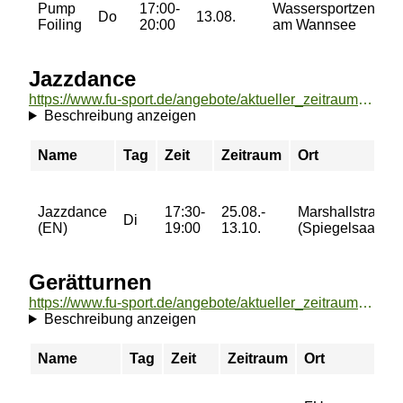
Pump
17:00-
Wassersportzentrum
Do
13.08.
Foiling
20:00
am Wannsee
Jazzdance
https://www.fu-sport.de/angebote/aktueller_zeitraum/_Jazzdance.html
Beschreibung anzeigen
Name
Tag
Zeit
Zeitraum
Ort
Jazzdance
17:30-
25.08.-
Marshallstraße
Di
(EN)
19:00
13.10.
(Spiegelsaal)
Gerätturnen
https://www.fu-sport.de/angebote/aktueller_zeitraum/_Geraetturnen.html
Beschreibung anzeigen
Name
Tag
Zeit
Zeitraum
Ort
Pr
76